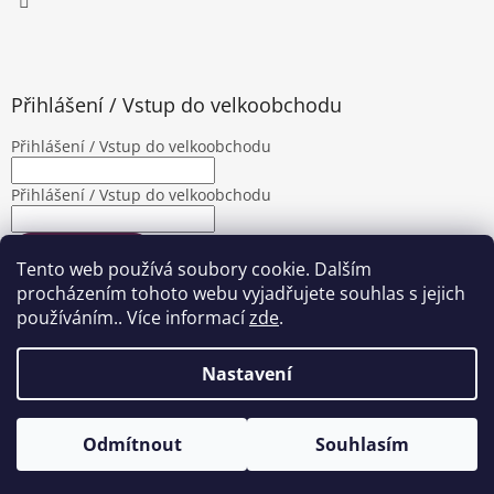
Přihlášení / Vstup do velkoobchodu
Přihlášení / Vstup do velkoobchodu
Přihlášení / Vstup do velkoobchodu
PŘIHLÁSIT SE
Tento web používá soubory cookie. Dalším
Nová registrace
Zapomenuté heslo
procházením tohoto webu vyjadřujete souhlas s jejich
používáním.. Více informací
zde
.
Nastavení
Vytvořil Shoptet
|
Upravila Shopea.cz
Odmítnout
Souhlasím
Copyright 2026
Jalimpex
. Všechna práva vyhrazena.