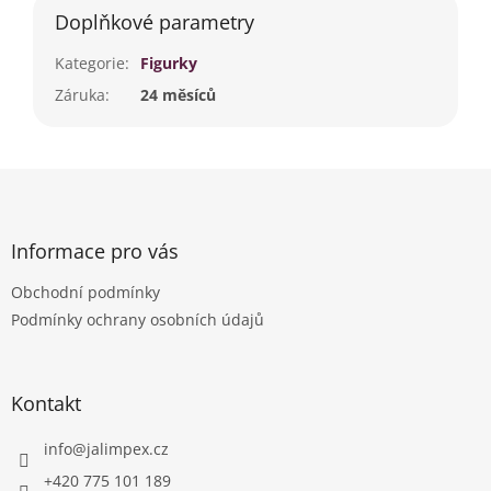
Doplňkové parametry
Kategorie
:
Figurky
Záruka
:
24 měsíců
Z
á
p
a
Informace pro vás
t
Obchodní podmínky
í
Podmínky ochrany osobních údajů
Kontakt
info
@
jalimpex.cz
+420 775 101 189