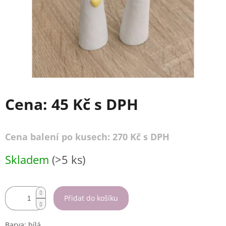
Cena:
45 Kč
s DPH
Cena balení po kusech: 270 Kč s DPH
Měrná
Skladem
(>5 ks)
cena:
Přidat do košíku
Barva: bílá