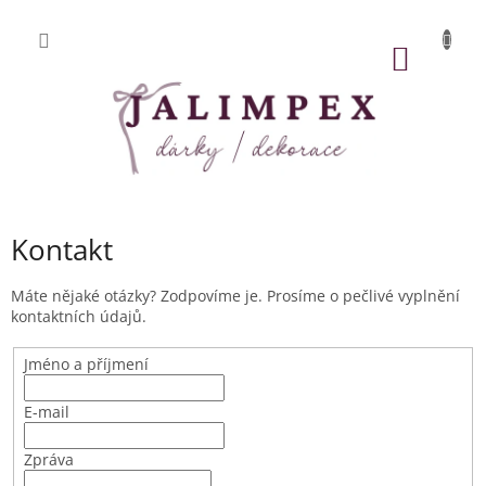
Přejít
na
obsah
NÁKUP
KOŠÍK
Kontakt
Máte nějaké otázky? Zodpovíme je. Prosíme o pečlivé vyplnění
kontaktních údajů.
Jméno a příjmení
E-mail
Zpráva