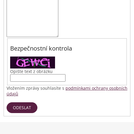
Bezpečnostní kontrola
Opište text z obrázku
Vložením zprávy souhlasíte s
podmínkami ochrany osobních
údajů
ODESLAT
Z
á