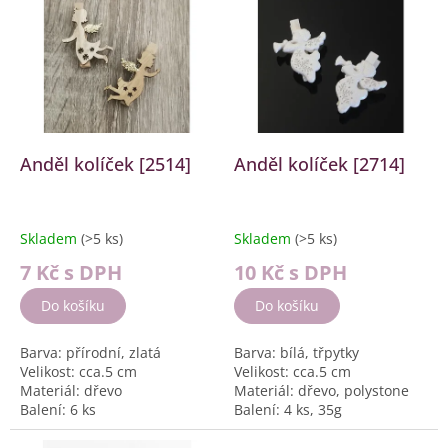
d
ý
u
p
k
i
t
s
ů
p
r
o
d
Anděl kolíček [2514]
Anděl kolíček [2714]
u
k
t
Skladem
(>5 ks)
Skladem
(>5 ks)
ů
7 Kč
s DPH
10 Kč
s DPH
Do košíku
Do košíku
Barva: přírodní, zlatá
Barva: bílá, třpytky
Velikost: cca.5 cm
Velikost: cca.5 cm
Materiál: dřevo
Materiál: dřevo, polystone
Balení: 6 ks
Balení: 4 ks, 35g