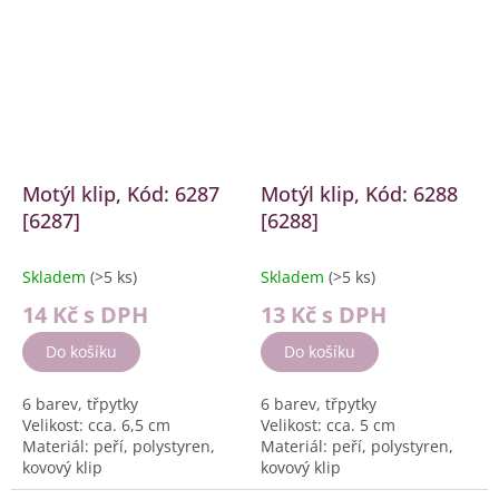
Motýl klip, Kód: 6287
Motýl klip, Kód: 6288
[6287]
[6288]
Skladem
(>5 ks)
Skladem
(>5 ks)
14 Kč
s DPH
13 Kč
s DPH
Do košíku
Do košíku
6 barev, třpytky
6 barev, třpytky
Velikost: cca. 6,5 cm
Velikost: cca. 5 cm
Materiál: peří, polystyren,
Materiál: peří, polystyren,
kovový klip
kovový klip
Balení: 12 ks, displej box
Balení: 24 ks, displej box