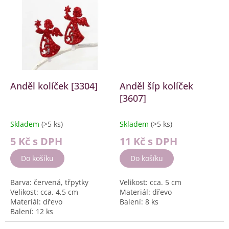
Anděl kolíček [3304]
Anděl šíp kolíček
[3607]
Skladem
(>5 ks)
Skladem
(>5 ks)
5 Kč
s DPH
11 Kč
s DPH
Do košíku
Do košíku
Barva: červená, třpytky
Velikost: cca. 5 cm
Velikost: cca. 4,5 cm
Materiál: dřevo
Materiál: dřevo
Balení: 8 ks
Balení: 12 ks