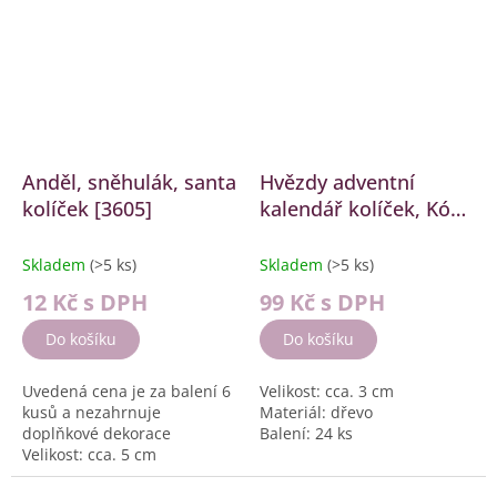
Anděl, sněhulák, santa
Hvězdy adventní
kolíček [3605]
kalendář kolíček, Kód:
3522 [3522]
Skladem
(>5 ks)
Skladem
(>5 ks)
12 Kč
s DPH
99 Kč
s DPH
Do košíku
Do košíku
Uvedená cena je za balení 6
Velikost: cca. 3 cm
kusů a nezahrnuje
Materiál: dřevo
doplňkové dekorace
Balení: 24 ks
Velikost: cca. 5 cm
Materiál: dřevo
Balení: 6 ks