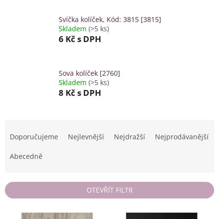
Svíčka kolíček, Kód: 3815 [3815]
Skladem
(>5 ks)
6 Kč
s DPH
Sova kolíček [2760]
Skladem
(>5 ks)
8 Kč
s DPH
Ř
a
Doporučujeme
Nejlevnější
Nejdražší
Nejprodávanější
z
e
Abecedně
n
í
p
OTEVŘÍT FILTR
r
o
V