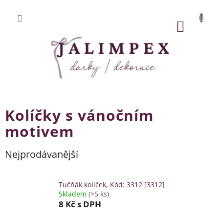
Přejít
na
obsah
NÁKUP
KOŠÍK
Kolíčky s vánočním
motivem
Nejprodávanější
Tučňák kolíček, Kód: 3312 [3312]
Skladem
(>5 ks)
8 Kč
s DPH