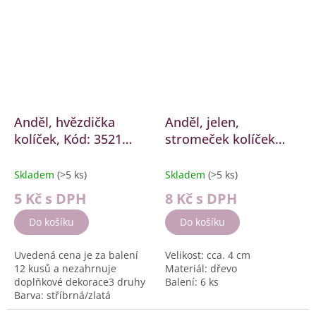
Anděl, hvězdička
Anděl, jelen,
kolíček, Kód: 3521
stromeček kolíček
[3521]
[2762]
Skladem
(>5 ks)
Skladem
(>5 ks)
5 Kč
s DPH
8 Kč
s DPH
Do košíku
Do košíku
Uvedená cena je za balení
Velikost: cca. 4 cm
12 kusů a nezahrnuje
Materiál: dřevo
doplňkové dekorace3 druhy
Balení: 6 ks
Barva: stříbrná/zlatá
Velikost: cca. 3,5 cm