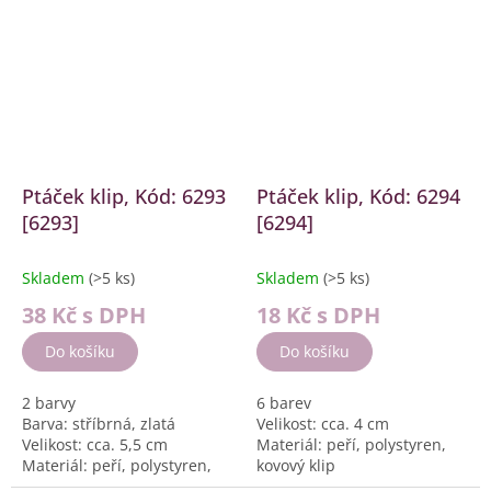
Ptáček klip, Kód: 6293
Ptáček klip, Kód: 6294
[6293]
[6294]
Skladem
(>5 ks)
Skladem
(>5 ks)
38 Kč
s DPH
18 Kč
s DPH
Do košíku
Do košíku
2 barvy
6 barev
Barva: stříbrná, zlatá
Velikost: cca. 4 cm
Velikost: cca. 5,5 cm
Materiál: peří, polystyren,
Materiál: peří, polystyren,
kovový klip
kovový klip
Balení: 24 ks, displej box