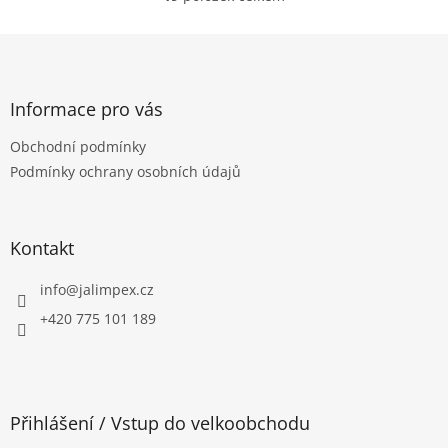
O
v
l
Z
á
á
d
p
a
a
Informace pro vás
c
t
í
Obchodní podmínky
í
p
Podmínky ochrany osobních údajů
r
v
k
y
Kontakt
v
ý
p
info
@
jalimpex.cz
i
+420 775 101 189
s
u
Přihlášení / Vstup do velkoobchodu