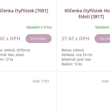
líčenka čtyřlístek [7001]
Klíčenka čtyřlístek H
štěstí [3817]
Skladem
(>5 ks)
Sklade
 Kč
s DPH
27 Kč
s DPH
Do košíku
Do ko
a: zelená, stříbrná
Barva: zelená
riál: kov, plast
Velikost: cca.16 cm
ní: 12 ks
Materiál: plsť, kov
Balení: 12 ks
Kód:
1707
Kód