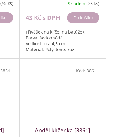
m
(>5 ks)
Skladem
(>5 ks)
43 Kč
s DPH
šíku
Do košíku
Přívěšek na klíče, na batůžek
Barva: šedohnědá
Velikost: cca.4,5 cm
Materiál: Polystone, kov
Balení: 12 ks, box 125g
:
3854
Kód:
3861
4]
Anděl klíčenka [3861]