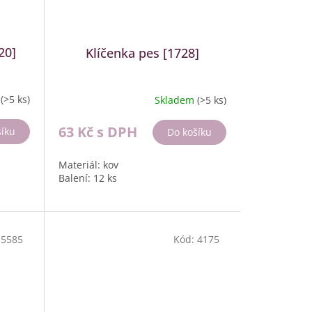
20]
Klíčenka pes [1728]
m
(>5 ks)
Skladem
(>5 ks)
63 Kč
s DPH
šíku
Do košíku
Materiál: kov
Balení: 12 ks
:
5585
Kód:
4175