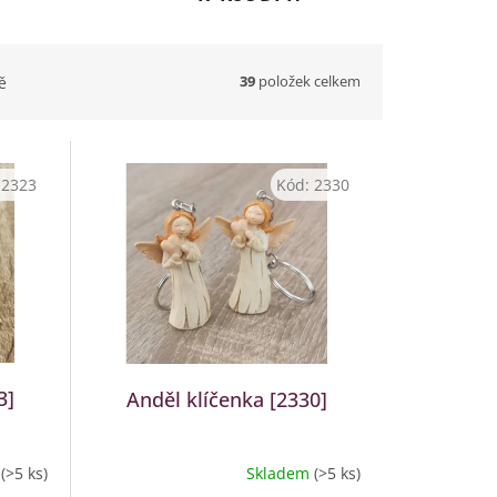
39
položek celkem
ě
:
2323
Kód:
2330
3]
Anděl klíčenka [2330]
m
(>5 ks)
Skladem
(>5 ks)