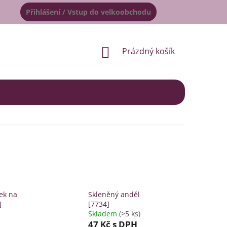
Přihlášení / Vstup do velkoobchodu
NÁKUPNÍ
Prázdný košík
KOŠÍK
šek na
Skleněný anděl
]
[7734]
Skladem
(>5 ks)
47 Kč
s DPH