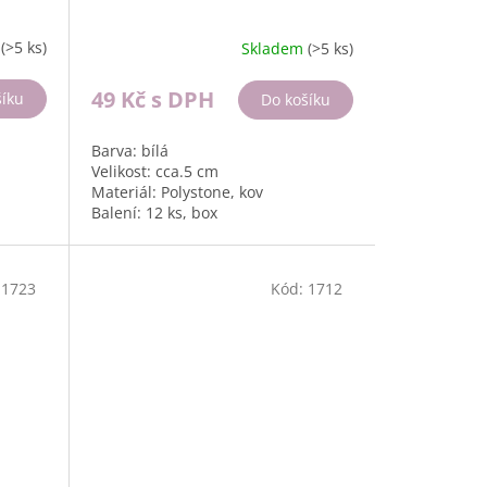
m
(>5 ks)
Skladem
(>5 ks)
49 Kč
s DPH
šíku
Do košíku
Barva: bílá
Velikost: cca.5 cm
Materiál: Polystone, kov
Balení: 12 ks, box
:
1723
Kód:
1712