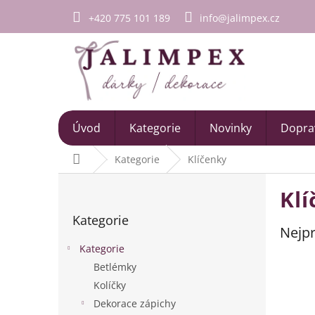
Přejít
+420 775 101 189
info@jalimpex.cz
na
obsah
Úvod
Kategorie
Novinky
Doprav
Domů
Kategorie
Klíčenky
P
Klí
o
Přeskočit
s
Kategorie
kategorie
t
Nejpr
r
Kategorie
a
Betlémky
n
Kolíčky
n
í
Dekorace zápichy