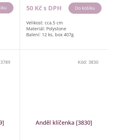
50 Kč
s DPH
šíku
Do košíku
Velikost: cca.5 cm
Materiál: Polystone
Balení: 12 ks, box 407g
:
3789
Kód:
3830
9]
Anděl klíčenka [3830]