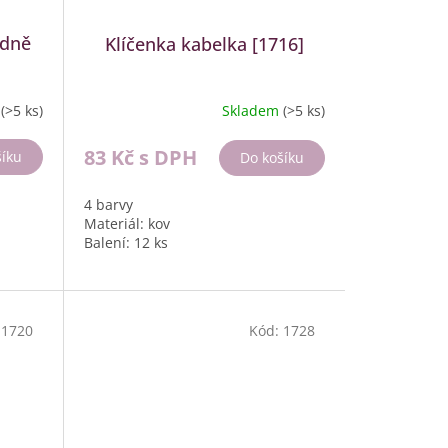
odně
Klíčenka kabelka [1716]
m
(>5 ks)
Skladem
(>5 ks)
83 Kč
s DPH
šíku
Do košíku
4 barvy
Materiál: kov
Balení: 12 ks
:
1720
Kód:
1728