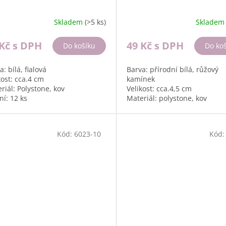
Skladem
(>5 ks)
Sklade
 Kč
s DPH
49 Kč
s DPH
Do košíku
Do ko
a: bílá, fialová
Barva: přírodní bílá, růžový
kost: cca.4 cm
kamínek
riál: Polystone, kov
Velikost: cca.4,5 cm
ní: 12 ks
Materiál: polystone, kov
Balení: 12 ks, box 194g
Kód:
6023-10
Kód