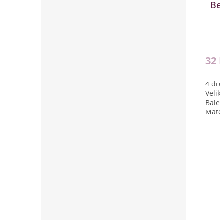
Be
32
4 dr
Veli
Bale
Mate