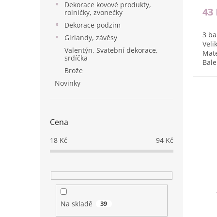
Dekorace kovové produkty,
43
rolničky, zvonečky
Dekorace podzim
3 ba
Girlandy, závěsy
Veli
Valentýn, Svatební dekorace,
Mate
srdíčka
Bale
Brože
Novinky
Cena
18
Kč
94
Kč
Na skladě
39