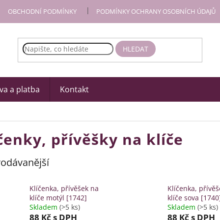
OBCHODNÍ PODMÍNKY
PODMÍNKY OCHRANY OSOBNÍCH ÚDAJŮ
HLEDAT
a a platba
Kontakt
čenky, přívěšky na klíče
odávanější
Klíčenka, přívěšek na
Klíčenka, přívě
klíče motýl [1742]
klíče sova [1740
Skladem
(>5 ks)
Skladem
(>5 ks)
88 Kč
s DPH
88 Kč
s DPH