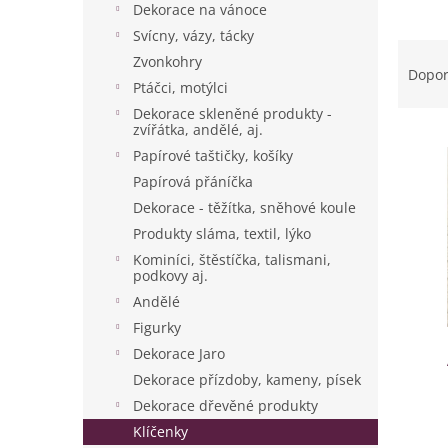
p
Dekorace na vánoce
a
Svícny, vázy, tácky
Ř
n
Zvonkohry
a
e
Dopo
Ptáčci, motýlci
z
l
e
Dekorace skleněné produkty -
zvířátka, andělé, aj.
V
n
ý
í
Papírové taštičky, košíky
p
p
Papírová přáníčka
i
r
Dekorace - těžítka, sněhové koule
s
o
Produkty sláma, textil, lýko
p
d
Kominíci, štěstíčka, talismani,
r
u
podkovy aj.
o
k
Andělé
d
t
Figurky
u
ů
k
Dekorace Jaro
t
Dekorace přízdoby, kameny, písek
ů
Dekorace dřevěné produkty
Klíčenky