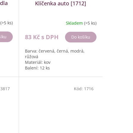
ídla
Klíčenka auto [1712]
m
(>5 ks)
Skladem
(>5 ks)
83 Kč
s DPH
šíku
Do košíku
Barva: červená, černá, modrá,
růžová
Materiál: kov
Balení: 12 ks
:
3817
Kód:
1716