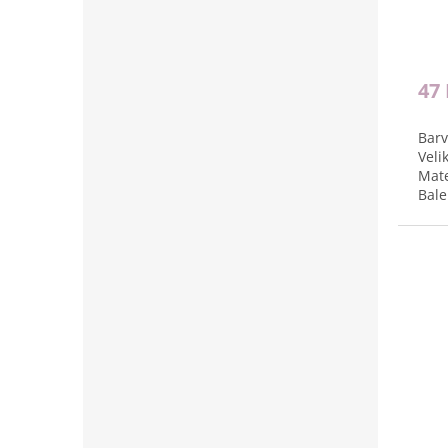
47
Barv
Veli
Mate
Bale