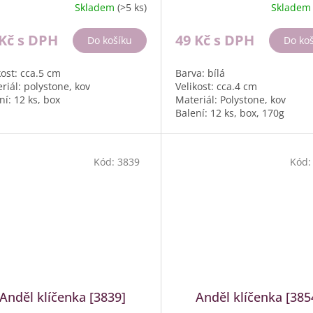
Skladem
(>5 ks)
Sklade
 Kč
s DPH
49 Kč
s DPH
Do košíku
Do ko
kost: cca.5 cm
Barva: bílá
riál: polystone, kov
Velikost: cca.4 cm
ní: 12 ks, box
Materiál: Polystone, kov
Balení: 12 ks, box, 170g
Kód:
3839
Kód
Anděl klíčenka [3839]
Anděl klíčenka [385