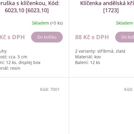
ruška s klíčenkou, Kód:
Klíčenka andělská kř
6023,10 [6023,10]
[1723]
Skladem
(>5 ks)
Sklade
 Kč
s DPH
88 Kč
s DPH
Do košíku
Do ko
uhy
2 varianty: stříbrná, zlatá
kost: cca. 5 cm
Materiál: kov
ní: 12 ks, displej box
Balení: 12 ks
riál: resin
Kód:
7001
Kód