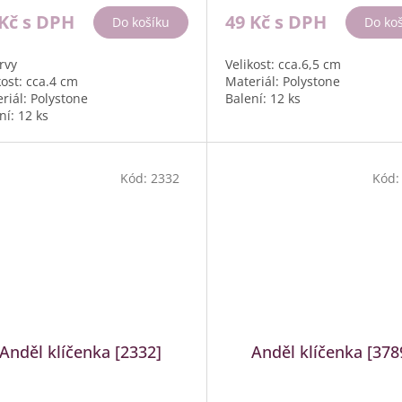
 Kč
s DPH
49 Kč
s DPH
Do košíku
Do ko
rvy
Velikost: cca.6,5 cm
kost: cca.4 cm
Materiál: Polystone
riál: Polystone
Balení: 12 ks
ní: 12 ks
Kód:
2332
Kód
Anděl klíčenka [2332]
Anděl klíčenka [378