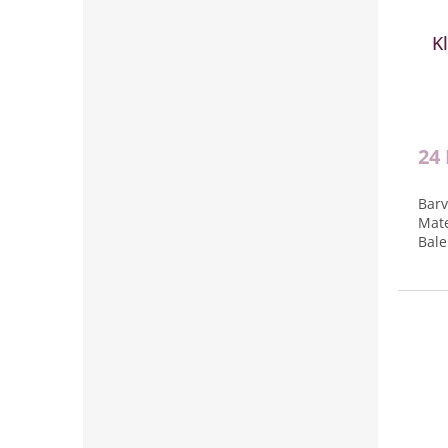
K
24
Barv
Mate
Bale