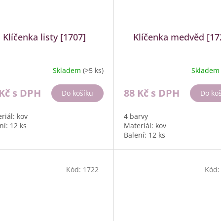
Klíčenka listy [1707]
Klíčenka medvěd [17
Skladem
(>5 ks)
Sklade
 Kč
s DPH
88 Kč
s DPH
Do košíku
Do ko
riál: kov
4 barvy
ní: 12 ks
Materiál: kov
Balení: 12 ks
Kód:
1722
Kód