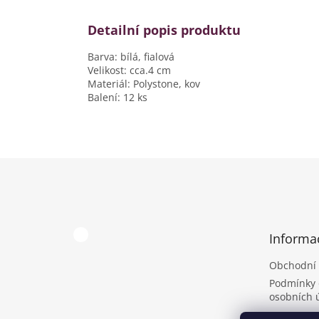
Detailní popis produktu
Barva: bílá, fialová
Velikost: cca.4 cm
Materiál: Polystone, kov
Balení: 12 ks
Z
á
p
a
t
Informa
í
Obchodní
Podmínky 
osobních 