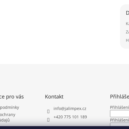
D
K
Z
H
ce pro vás
Kontakt
Přihláš
 podmínky
Přihlášen
info
@
jalimpex.cz
ochrany
+420 775 101 189
údajů
Přihlášen