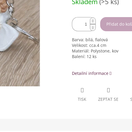
Skladem
(>5 ks)
cena:
Přidat do koš
Barva: bílá, fialová
Velikost: cca.4 cm
Materiál: Polystone, kov
Balení: 12 ks
Detailní informace
TISK
ZEPTAT SE