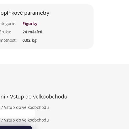
oplňkové parametry
ategorie
:
Figurky
áruka
:
24 měsíců
motnost
:
0.02 kg
ení / Vstup do velkoobchodu
í / Vstup do velkoobchodu
í / Vstup do velkoobchodu