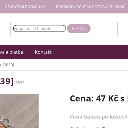
OBCHODNÍ PODMÍNKY
PODMÍNKY OCHRANY OSOBNÍCH ÚDAJŮ
HLEDAT
a a platba
Kontakt
a [3839]
39]
3839
Cena:
47 Kč
s
Cena balení po kusech
Měrná