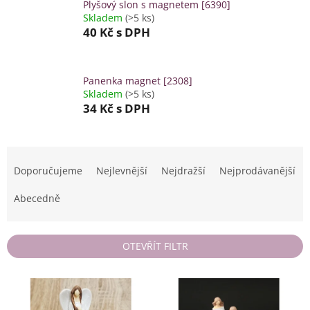
Plyšový slon s magnetem [6390]
Skladem
(>5 ks)
40 Kč
s DPH
Panenka magnet [2308]
Skladem
(>5 ks)
34 Kč
s DPH
Ř
a
Doporučujeme
Nejlevnější
Nejdražší
Nejprodávanější
z
e
Abecedně
n
í
p
OTEVŘÍT FILTR
r
o
V
d
ý
u
p