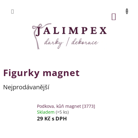
Přejít
na
obsah
NÁKUP
KOŠÍK
Figurky magnet
Nejprodávanější
Podkova, kůň magnet [3773]
Skladem
(>5 ks)
29 Kč
s DPH