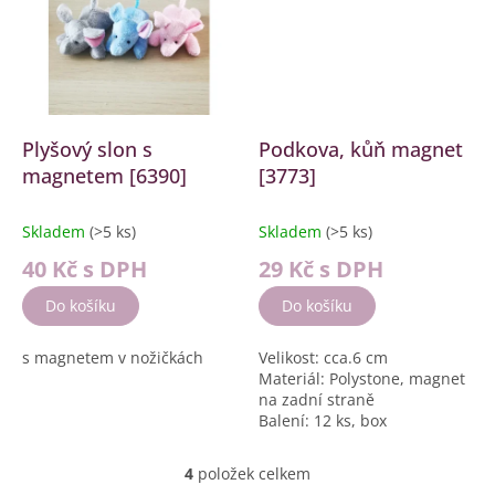
Plyšový slon s
Podkova, kůň magnet
magnetem [6390]
[3773]
Skladem
(>5 ks)
Skladem
(>5 ks)
40 Kč
s DPH
29 Kč
s DPH
Do košíku
Do košíku
s magnetem v nožičkách
Velikost: cca.6 cm
Materiál: Polystone, magnet
na zadní straně
Balení: 12 ks, box
4
položek celkem
O