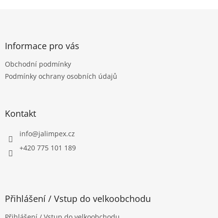
v
l
Z
á
á
d
p
a
a
Informace pro vás
c
t
í
Obchodní podmínky
í
p
Podmínky ochrany osobních údajů
r
v
k
y
Kontakt
v
ý
p
info
@
jalimpex.cz
i
+420 775 101 189
s
u
Přihlášení / Vstup do velkoobchodu
Přihlášení / Vstup do velkoobchodu