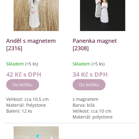
k
i
t
s
ů
p
r
o
d
Anděl s magnetem
Panenka magnet
u
[2316]
[2308]
k
t
Skladem
(>5 ks)
Skladem
(>5 ks)
ů
42 Kč
s DPH
34 Kč
s DPH
Do košíku
Do košíku
Velikost: cca.10,5 cm
s magnetem
Materiál: Polystone
Barva: bílá
Balení: 12 ks
Velikost: cca.10 cm
Materiál: polystone
Balení: 12 ks