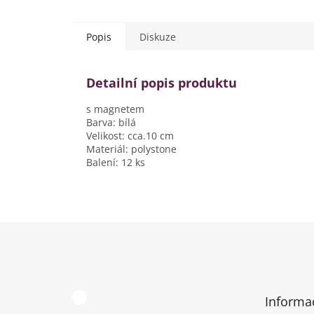
Popis
Diskuze
Detailní popis produktu
s magnetem
Barva: bílá
Velikost: cca.10 cm
Materiál: polystone
Balení: 12 ks
Z
á
p
a
t
Informa
í