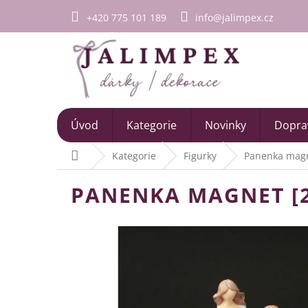
Přejít
+420 775 101 189
info@jalimpex.cz
na
obsah
Úvod
Kategorie
Novinky
Doprav
Domů
Kategorie
Figurky
Panenka magn
PANENKA MAGNET [2