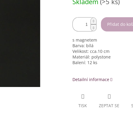
Skladem
(>5 ks)
cena:
Přidat do koš
s magnetem
Barva: bílá
Velikost: cca.10 cm
Materiál: polystone
Balení: 12 ks
Detailní informace
TISK
ZEPTAT SE