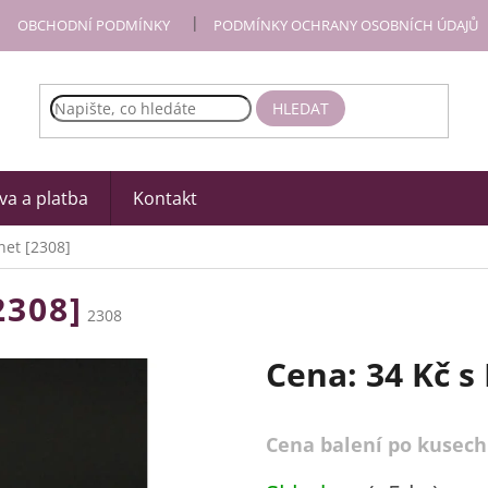
OBCHODNÍ PODMÍNKY
PODMÍNKY OCHRANY OSOBNÍCH ÚDAJŮ
HLEDAT
a a platba
Kontakt
et [2308]
308]
2308
Cena:
34 Kč
s
Cena balení po kusech
Měrná