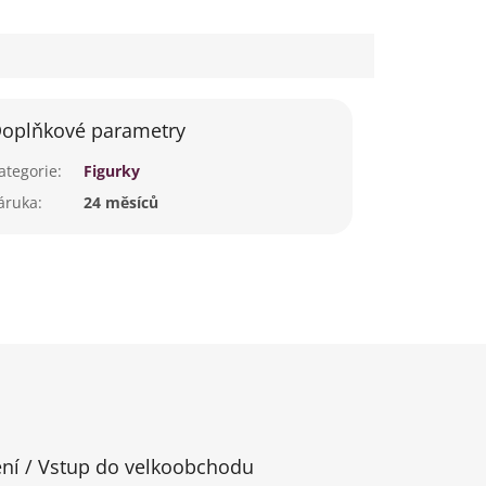
oplňkové parametry
ategorie
:
Figurky
áruka
:
24 měsíců
ení / Vstup do velkoobchodu