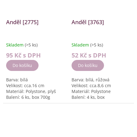
Anděl [2775]
Anděl [3763]
Skladem
(>5 ks)
Skladem
(>5 ks)
95 Kč
s DPH
52 Kč
s DPH
Do košíku
Do košíku
Barva: bílá
Barva: bílá, růžová
Velikost: cca.16 cm
Velikost: cca.8,6 cm
Materiál: Polystone, plyš
Materiál: Polystone
Balení: 6 ks, box 700g
Balení: 4 ks, box