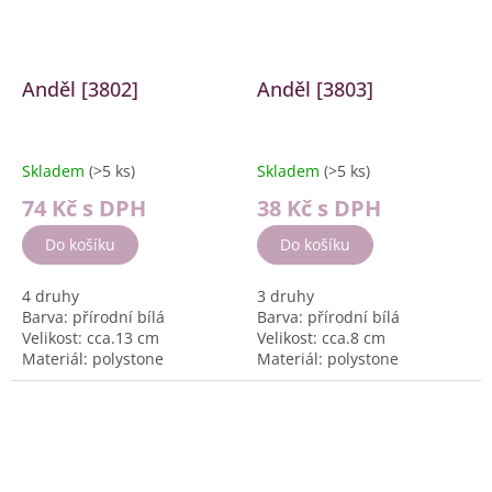
Anděl [3802]
Anděl [3803]
Skladem
(>5 ks)
Skladem
(>5 ks)
74 Kč
s DPH
38 Kč
s DPH
Do košíku
Do košíku
4 druhy
3 druhy
Barva: přírodní bílá
Barva: přírodní bílá
Velikost: cca.13 cm
Velikost: cca.8 cm
Materiál: polystone
Materiál: polystone
Balení: 6 ks, 510g box
Balení: 12 ks, 356g box