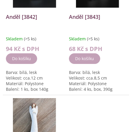
r
o
d
Anděl [3842]
Anděl [3843]
u
k
t
Skladem
(>5 ks)
Skladem
(>5 ks)
ů
94 Kč
s DPH
68 Kč
s DPH
Do košíku
Do košíku
Barva: bílá, lesk
Barva: bílá, lesk
Velikost: cca.12 cm
Velikost: cca.8,5 cm
Materiál: Polystone
Materiál: Polystone
Balení: 1 ks, box 140g
Balení: 4 ks, box, 390g