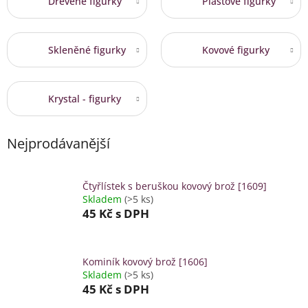
Dřevěné figurky
Plastové figurky
Skleněné figurky
Kovové figurky
Krystal - figurky
Nejprodávanější
Čtyřlístek s beruškou kovový brož [1609]
Skladem
(>5 ks)
45 Kč
s DPH
Kominík kovový brož [1606]
Skladem
(>5 ks)
45 Kč
s DPH