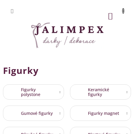
Přejít
na
obsah
NÁKUP
KOŠÍK
Figurky
Figurky
Keramické
polystone
figurky
Gumové figurky
Figurky magnet