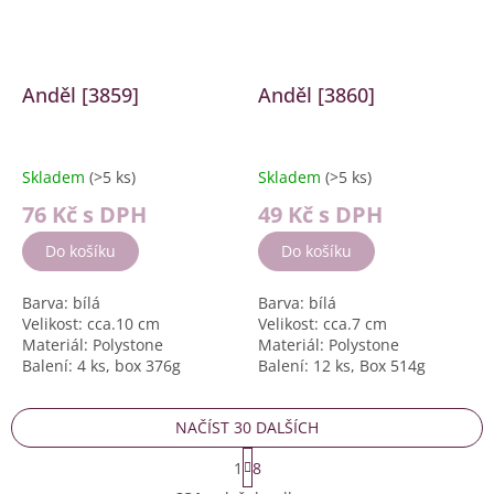
Anděl [3859]
Anděl [3860]
Skladem
(>5 ks)
Skladem
(>5 ks)
76 Kč
s DPH
49 Kč
s DPH
Do košíku
Do košíku
Barva: bílá
Barva: bílá
Velikost: cca.10 cm
Velikost: cca.7 cm
Materiál: Polystone
Materiál: Polystone
Balení: 4 ks, box 376g
Balení: 12 ks, Box 514g
NAČÍST 30 DALŠÍCH
S
1
8
t
O
r