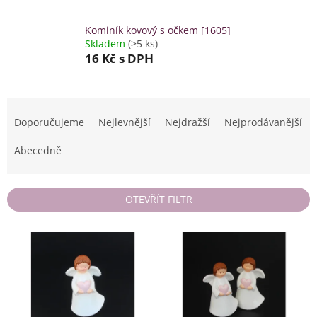
Kominík kovový s očkem [1605]
Skladem
(>5 ks)
16 Kč
s DPH
Ř
a
Doporučujeme
Nejlevnější
Nejdražší
Nejprodávanější
z
e
Abecedně
n
í
p
OTEVŘÍT FILTR
r
o
V
d
ý
u
p
k
i
t
s
ů
p