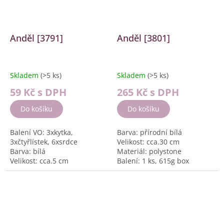
Anděl [3791]
Anděl [3801]
Skladem
(>5 ks)
Skladem
(>5 ks)
59 Kč
s DPH
265 Kč
s DPH
Do košíku
Do košíku
Balení VO: 3xkytka,
Barva: přírodní bílá
3xčtyřlístek, 6xsrdce
Velikost: cca.30 cm
Barva: bílá
Materiál: polystone
Velikost: cca.5 cm
Balení: 1 ks, 615g box
Materiál: Polystone
Balení: 12 ks, box 328g