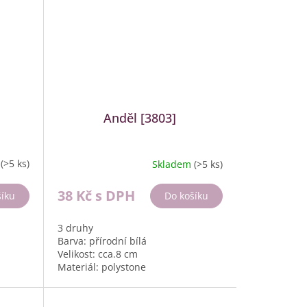
Anděl [3803]
m
(>5 ks)
Skladem
(>5 ks)
38 Kč
s DPH
šíku
Do košíku
3 druhy
Barva: přírodní bílá
Velikost: cca.8 cm
Materiál: polystone
Balení: 12 ks, 356g box