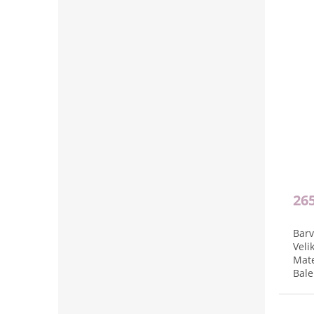
26
Barv
Veli
Mate
Bale