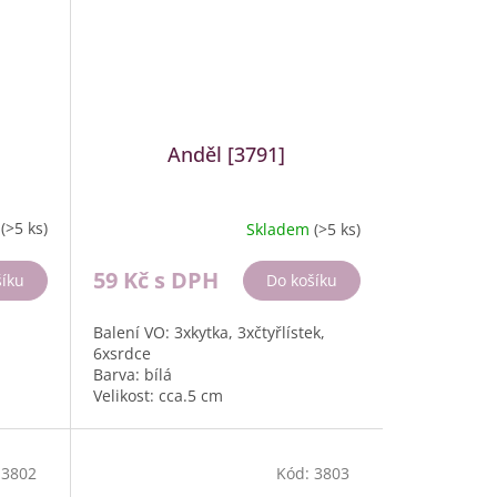
Anděl [3791]
m
(>5 ks)
Skladem
(>5 ks)
59 Kč
s DPH
šíku
Do košíku
Balení VO: 3xkytka, 3xčtyřlístek,
6xsrdce
Barva: bílá
Velikost: cca.5 cm
Materiál: Polystone
Balení: 12 ks, box 328g
:
3802
Kód:
3803