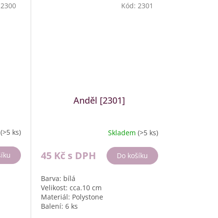
:
2300
Kód:
2301
Anděl [2301]
m
(>5 ks)
Skladem
(>5 ks)
45 Kč
s DPH
šíku
Do košíku
Barva: bílá
Velikost: cca.10 cm
Materiál: Polystone
Balení: 6 ks