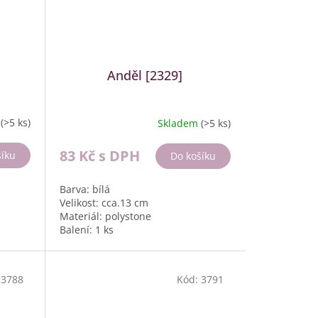
Anděl [2329]
m
(>5 ks)
Skladem
(>5 ks)
83 Kč
s DPH
šíku
Do košíku
Barva: bílá
Velikost: cca.13 cm
Materiál: polystone
Balení: 1 ks
:
3788
Kód:
3791