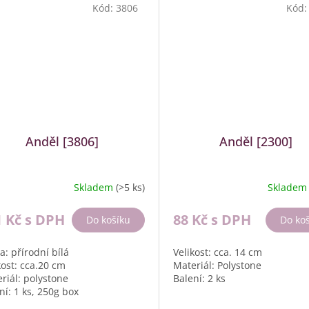
Kód:
3806
Kód
Anděl [3806]
Anděl [2300]
Skladem
(>5 ks)
Sklade
1 Kč
s DPH
88 Kč
s DPH
Do košíku
Do ko
a: přírodní bílá
Velikost: cca. 14 cm
kost: cca.20 cm
Materiál: Polystone
riál: polystone
Balení: 2 ks
ní: 1 ks, 250g box