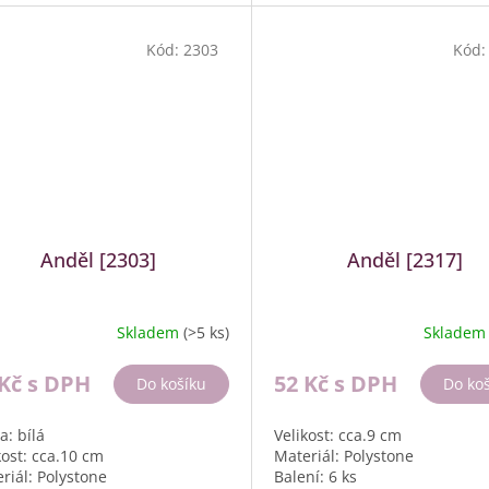
Kód:
2303
Kód
Anděl [2303]
Anděl [2317]
Skladem
(>5 ks)
Sklade
 Kč
s DPH
52 Kč
s DPH
Do košíku
Do ko
a: bílá
Velikost: cca.9 cm
kost: cca.10 cm
Materiál: Polystone
riál: Polystone
Balení: 6 ks