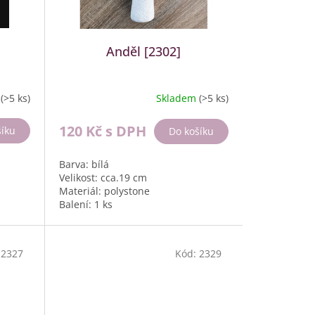
Anděl [2302]
m
(>5 ks)
Skladem
(>5 ks)
120 Kč
s DPH
šíku
Do košíku
Barva: bílá
Velikost: cca.19 cm
Materiál: polystone
Balení: 1 ks
:
2327
Kód:
2329