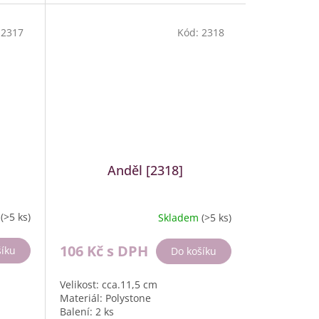
:
2317
Kód:
2318
Anděl [2318]
m
(>5 ks)
Skladem
(>5 ks)
106 Kč
s DPH
šíku
Do košíku
Velikost: cca.11,5 cm
Materiál: Polystone
Balení: 2 ks