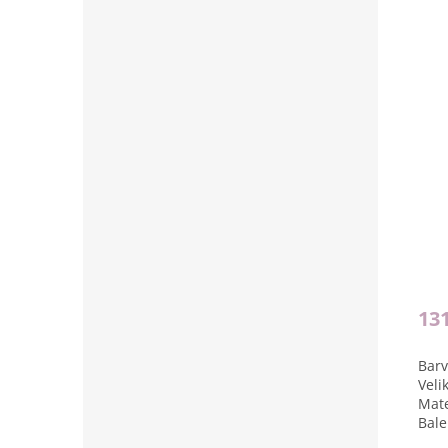
13
Barv
Veli
Mate
Bale