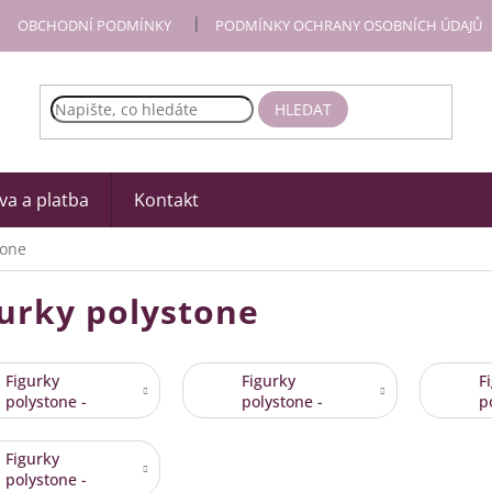
OBCHODNÍ PODMÍNKY
PODMÍNKY OCHRANY OSOBNÍCH ÚDAJŮ
HLEDAT
a a platba
Kontakt
tone
gurky polystone
Figurky
Figurky
F
polystone -
polystone -
p
Andělé,
psi, kočky,
k
Betlémské
ostatní
l
Figurky
postavy
zvířátka
m
polystone -