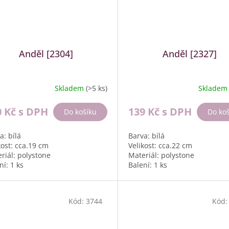
Anděl [2304]
Anděl [2327]
Skladem
(>5 ks)
Sklade
0 Kč
s DPH
139 Kč
s DPH
Do košíku
Do ko
a: bílá
Barva: bílá
kost: cca.19 cm
Velikost: cca.22 cm
riál: polystone
Materiál: polystone
ní: 1 ks
Balení: 1 ks
Kód:
3744
Kód