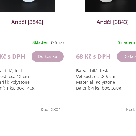
Anděl [3842]
Anděl [3843]
Skladem
(>5 ks)
Sklade
 Kč
s DPH
68 Kč
s DPH
Do košíku
Do ko
a: bílá, lesk
Barva: bílá, lesk
kost: cca.12 cm
Velikost: cca.8,5 cm
riál: Polystone
Materiál: Polystone
ní: 1 ks, box 140g
Balení: 4 ks, box, 390g
Kód:
2304
Kód