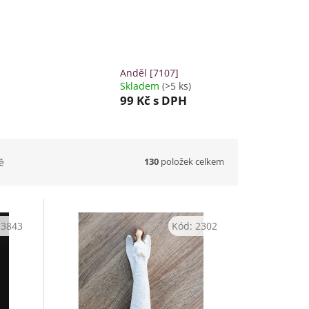
Anděl [7107]
Skladem
(>5 ks)
99 Kč
s DPH
130
položek celkem
ě
:
3843
Kód:
2302