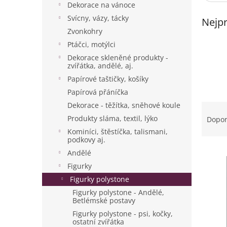
p
Dekorace na vánoce
a
Svícny, vázy, tácky
Nejpr
n
Zvonkohry
e
Ptáčci, motýlci
l
Dekorace skleněné produkty -
zvířátka, andělé, aj.
Papírové taštičky, košíky
Papírová přáníčka
Ř
Dekorace - těžítka, sněhové koule
a
Produkty sláma, textil, lýko
Dopo
z
Kominíci, štěstíčka, talismani,
e
podkovy aj.
V
n
Andělé
ý
í
Figurky
p
p
Figurky polystone
i
r
Figurky polystone - Andělé,
s
o
Betlémské postavy
p
d
Figurky polystone - psi, kočky,
r
u
ostatní zvířátka