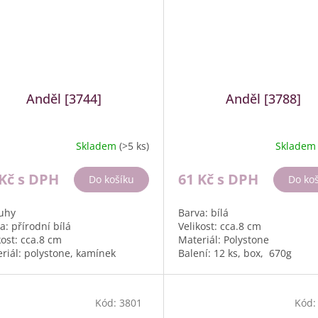
Anděl [3744]
Anděl [3788]
Skladem
(>5 ks)
Sklade
 Kč
s DPH
61 Kč
s DPH
Do košíku
Do ko
uhy
Barva: bílá
a: přírodní bílá
Velikost: cca.8 cm
kost: cca.8 cm
Materiál: Polystone
riál: polystone, kamínek
Balení: 12 ks, box, 670g
ní: 12 ks, box, 760g
Kód:
3801
Kód