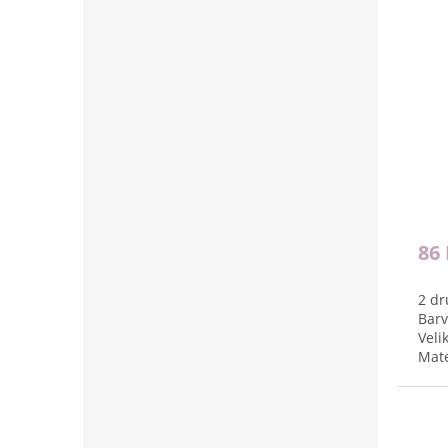
86
2 dr
Barv
Veli
Mate
Bale