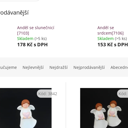
Svatební páry
odávanější
Anděl se slunečnicí
Anděl se
[7103]
srdcem[7106]
Skladem
(>5 ks)
Skladem
(>5 ks)
178 Kč
s DPH
153 Kč
s DPH
ručujeme
Nejlevnější
Nejdražší
Nejprodávanější
Abecedn
Kód:
3842
Kód