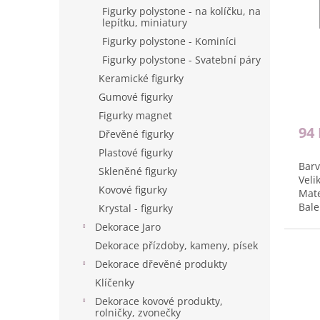
o
k
Figurky polystone - na kolíčku, na
d
t
lepítku, miniatury
u
ů
Figurky polystone - Kominíci
k
Figurky polystone - Svatební páry
t
ů
Keramické figurky
Gumové figurky
Figurky magnet
94
Dřevěné figurky
Plastové figurky
Barv
Skleněné figurky
Veli
Kovové figurky
Mate
Bale
Krystal - figurky
Dekorace Jaro
Dekorace přízdoby, kameny, písek
Dekorace dřevěné produkty
Klíčenky
Dekorace kovové produkty,
rolničky, zvonečky