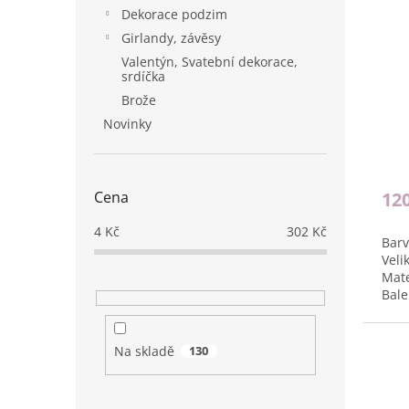
Dekorace podzim
Girlandy, závěsy
Valentýn, Svatební dekorace,
srdíčka
Brože
Novinky
Cena
12
4
Kč
302
Kč
Barv
Veli
Mate
Bale
Na skladě
130