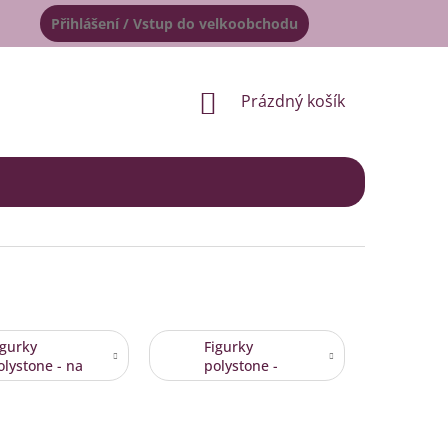
Přihlášení / Vstup do velkoobchodu
NÁKUPNÍ
Prázdný košík
KOŠÍK
igurky
Figurky
olystone - na
polystone -
olíčku, na
Kominíci
epítku,
iniatury