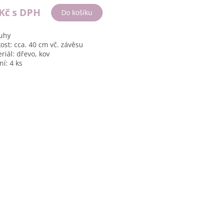
 Kč
s DPH
Do košíku
uhy
kost: cca. 40 cm vč. závěsu
riál: dřevo, kov
ní: 4 ks
O
v
l
á
d
a
c
í
p
r
v
k
y
v