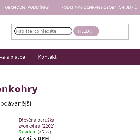
OBCHODNÍ PODMÍNKY
PODMÍNKY OCHRANY OSOBNÍCH ÚDAJŮ
HLEDAT
a a platba
Kontakt
onkohry
odávanější
Dřevěná beruška
zvonkohra [2202]
Skladem
(>5 ks)
47 Kč
s DPH