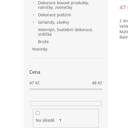
Dekorace kovové produkty,
47
rolničky, zvonečky
Dekorace podzim
2 dr
Girlandy, závěsy
Veli
Valentýn, Svatební dekorace,
Mate
srdíčka
Bale
Brože
Novinky
Cena
47
Kč
48
Kč
Na skladě
1