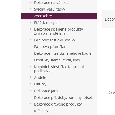
p
Dekorace na vánoce
a
Svícny, vázy, tácky
Ř
n
Zvonkohry
a
e
Dopo
Ptáčci, motýlci
z
l
e
Dekorace skleněné produkty -
zvířátka, andělé, aj.
V
n
ý
í
Papírové taštičky, košíky
p
p
Papírová přáníčka
i
r
Dekorace - těžítka, sněhové koule
s
o
Produkty sláma, textil, lýko
p
d
Kominíci, štěstíčka, talismani,
r
u
podkovy aj.
o
k
Andělé
d
t
Figurky
u
ů
k
Dekorace Jaro
Dře
t
Dekorace přízdoby, kameny, písek
ů
Dekorace dřevěné produkty
Klíčenky