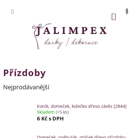
Přejít
na
obsah
NÁKUP
KOŠÍK
Přízdoby
Nejprodávanější
Koník, domeček, kolečko dřevo závěs [2844]
Skladem
(>5 ks)
6 Kč
s DPH
Domeček, sněhulák, ptáček dřevo přízdoby