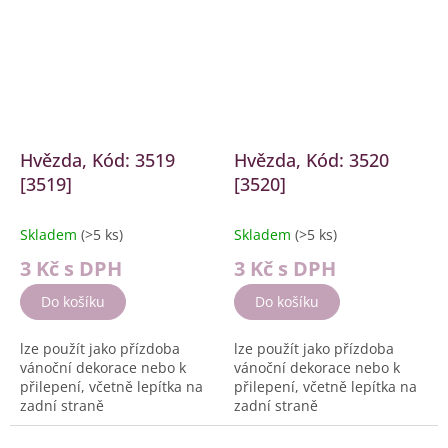
Hvězda, Kód: 3519
Hvězda, Kód: 3520
[3519]
[3520]
Skladem
(>5 ks)
Skladem
(>5 ks)
3 Kč
s DPH
3 Kč
s DPH
Do košíku
Do košíku
lze použít jako přízdoba
lze použít jako přízdoba
vánoční dekorace nebo k
vánoční dekorace nebo k
přilepení, včetně lepítka na
přilepení, včetně lepítka na
zadní straně
zadní straně
Velikost: cca. 2,5 cm
Velikost: cca. 3 cm
Barva:...
Barva:...