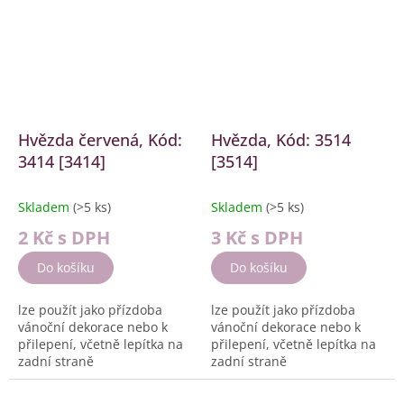
Hvězda červená, Kód:
Hvězda, Kód: 3514
3414 [3414]
[3514]
Skladem
(>5 ks)
Skladem
(>5 ks)
2 Kč
s DPH
3 Kč
s DPH
Do košíku
Do košíku
lze použít jako přízdoba
lze použít jako přízdoba
vánoční dekorace nebo k
vánoční dekorace nebo k
přilepení, včetně lepítka na
přilepení, včetně lepítka na
zadní straně
zadní straně
Velikost: cca. 3 cm
Velikost: cca. 2,5 cm
Barva:...
Barva:...