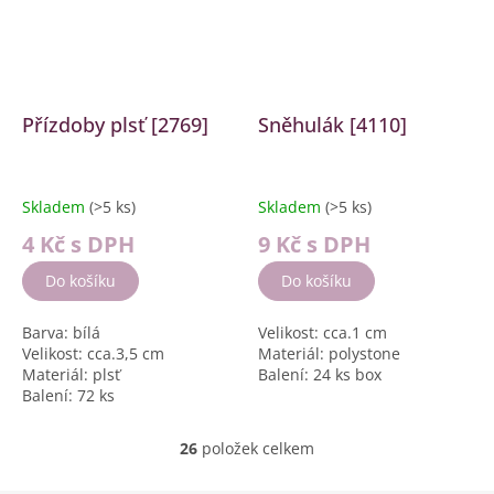
Přízdoby plsť [2769]
Sněhulák [4110]
Skladem
(>5 ks)
Skladem
(>5 ks)
4 Kč
s DPH
9 Kč
s DPH
Do košíku
Do košíku
Barva: bílá
Velikost: cca.1 cm
Velikost: cca.3,5 cm
Materiál: polystone
Materiál: plsť
Balení: 24 ks box
Balení: 72 ks
26
položek celkem
O
v