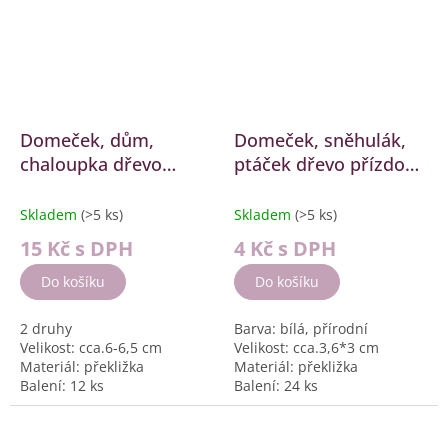
Domeček, dům,
Domeček, sněhulák,
chaloupka dřevo
ptáček dřevo přízdoby
[2841]
[2843]
Skladem
(>5 ks)
Skladem
(>5 ks)
15 Kč
s DPH
4 Kč
s DPH
Do košíku
Do košíku
2 druhy
Barva: bílá, přírodní
Velikost: cca.6-6,5 cm
Velikost: cca.3,6*3 cm
Materiál: překližka
Materiál: překližka
Balení: 12 ks
Balení: 24 ks