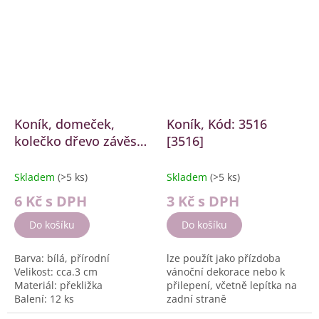
Koník, domeček,
Koník, Kód: 3516
kolečko dřevo závěs
[3516]
[2844]
Skladem
(>5 ks)
Skladem
(>5 ks)
6 Kč
s DPH
3 Kč
s DPH
Do košíku
Do košíku
Barva: bílá, přírodní
lze použít jako přízdoba
Velikost: cca.3 cm
vánoční dekorace nebo k
Materiál: překližka
přilepení, včetně lepítka na
Balení: 12 ks
zadní straně
Velikost: cca. 3 cm