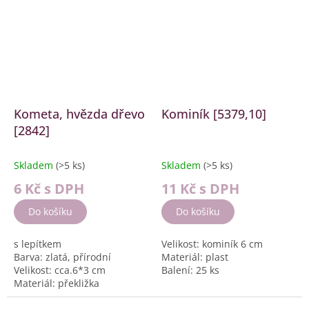
Kometa, hvězda dřevo
Kominík [5379,10]
[2842]
Skladem
(>5 ks)
Skladem
(>5 ks)
6 Kč
s DPH
11 Kč
s DPH
Do košíku
Do košíku
s lepítkem
Velikost: kominík 6 cm
Barva: zlatá, přírodní
Materiál: plast
Velikost: cca.6*3 cm
Balení: 25 ks
Materiál: překližka
Balení: 24 ks