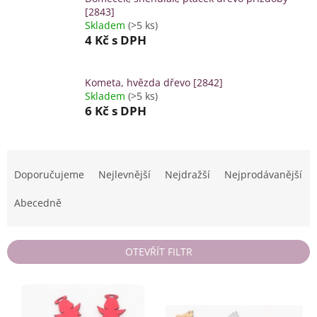
[2843]
Skladem
(>5 ks)
4 Kč
s DPH
Kometa, hvězda dřevo [2842]
Skladem
(>5 ks)
6 Kč
s DPH
Ř
a
Doporučujeme
Nejlevnější
Nejdražší
Nejprodávanější
z
e
Abecedně
n
í
p
OTEVŘÍT FILTR
r
o
V
d
ý
u
p