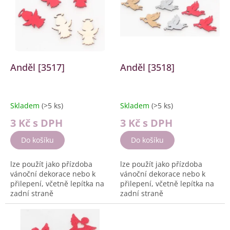
k
i
t
s
ů
p
r
o
d
Anděl [3517]
Anděl [3518]
u
k
t
Skladem
(>5 ks)
Skladem
(>5 ks)
ů
3 Kč
s DPH
3 Kč
s DPH
Do košíku
Do košíku
lze použít jako přízdoba
lze použít jako přízdoba
vánoční dekorace nebo k
vánoční dekorace nebo k
přilepení, včetně lepítka na
přilepení, včetně lepítka na
zadní straně
zadní straně
Velikost: cca. 3 cm
Velikost: cca. 3 cm
Barva:...
Barva:...