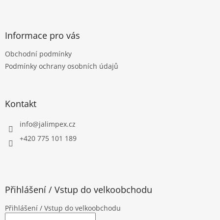
l
Z
á
á
d
p
a
a
Informace pro vás
c
t
í
Obchodní podmínky
í
p
Podmínky ochrany osobních údajů
r
v
k
y
Kontakt
v
ý
p
info
@
jalimpex.cz
i
+420 775 101 189
s
u
Přihlášení / Vstup do velkoobchodu
Přihlášení / Vstup do velkoobchodu