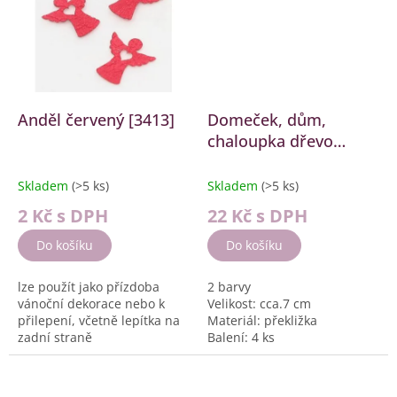
Anděl červený [3413]
Domeček, dům,
chaloupka dřevo
[2840]
Skladem
(>5 ks)
Skladem
(>5 ks)
2 Kč
s DPH
22 Kč
s DPH
Do košíku
Do košíku
lze použít jako přízdoba
2 barvy
vánoční dekorace nebo k
Velikost: cca.7 cm
přilepení, včetně lepítka na
Materiál: překližka
zadní straně
Balení: 4 ks
Velikost: cca.3 cm
Barva:...