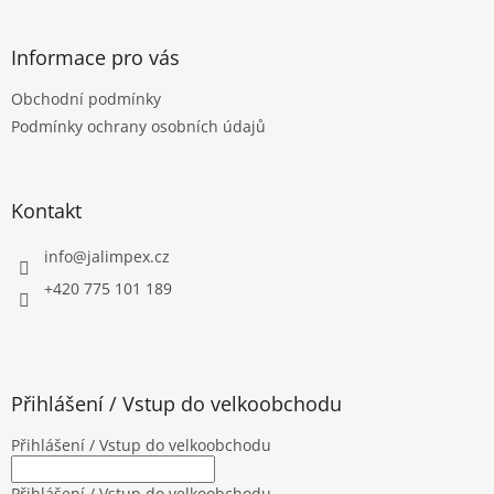
á
p
a
Informace pro vás
t
Obchodní podmínky
í
Podmínky ochrany osobních údajů
Kontakt
info
@
jalimpex.cz
+420 775 101 189
Přihlášení / Vstup do velkoobchodu
Přihlášení / Vstup do velkoobchodu
Přihlášení / Vstup do velkoobchodu