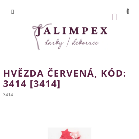
Přejít
na
obsah
NÁKUP
KOŠÍK
HVĚZDA ČERVENÁ, KÓD:
3414 [3414]
3414