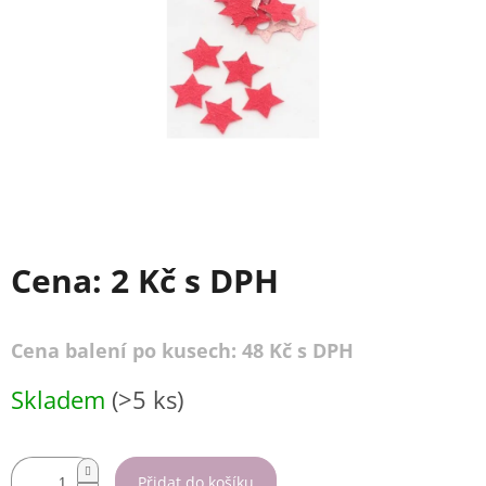
Cena:
2 Kč
s DPH
Cena balení po kusech: 48 Kč s DPH
Měrná
Skladem
(>5 ks)
cena:
Přidat do košíku