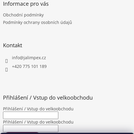
p
a
Informace pro vás
r
t
v
Obchodní podmínky
í
k
Podmínky ochrany osobních údajů
y
v
ý
p
Kontakt
i
s
u
info
@
jalimpex.cz
+420 775 101 189
Přihlášení / Vstup do velkoobchodu
Přihlášení / Vstup do velkoobchodu
Přihlášení / Vstup do velkoobchodu