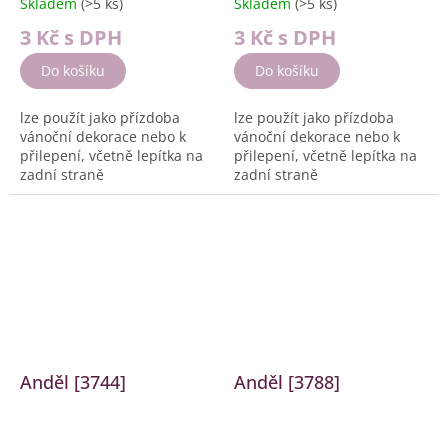
Skladem
(>5 ks)
Skladem
(>5 ks)
3 Kč
s DPH
3 Kč
s DPH
Do košíku
Do košíku
lze použít jako přízdoba
lze použít jako přízdoba
vánoční dekorace nebo k
vánoční dekorace nebo k
přilepení, včetně lepítka na
přilepení, včetně lepítka na
zadní straně
zadní straně
Velikost: cca. 3 cm
Velikost: cca. 3 cm
Barva:...
Barva:...
Anděl [3744]
Anděl [3788]