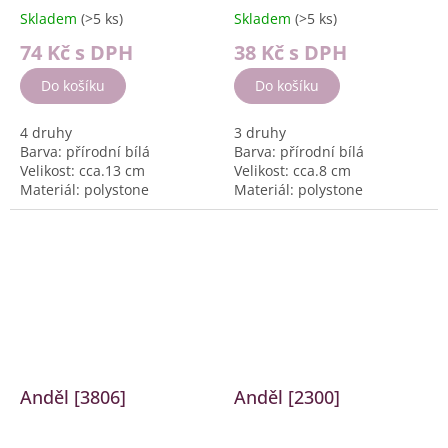
Skladem
(>5 ks)
Skladem
(>5 ks)
74 Kč
s DPH
38 Kč
s DPH
Do košíku
Do košíku
4 druhy
3 druhy
Barva: přírodní bílá
Barva: přírodní bílá
Velikost: cca.13 cm
Velikost: cca.8 cm
Materiál: polystone
Materiál: polystone
Balení: 6 ks, 510g box
Balení: 12 ks, 356g box
Anděl [3806]
Anděl [2300]