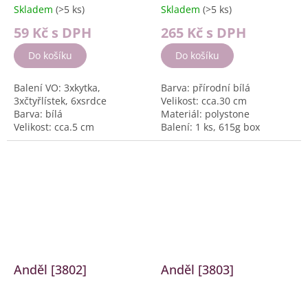
Skladem
(>5 ks)
Skladem
(>5 ks)
59 Kč
s DPH
265 Kč
s DPH
Do košíku
Do košíku
Balení VO: 3xkytka,
Barva: přírodní bílá
3xčtyřlístek, 6xsrdce
Velikost: cca.30 cm
Barva: bílá
Materiál: polystone
Velikost: cca.5 cm
Balení: 1 ks, 615g box
Materiál: Polystone
Balení: 12 ks, box 328g
Anděl [3802]
Anděl [3803]