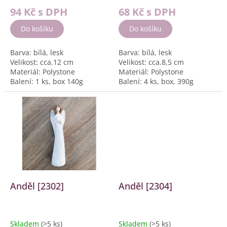
ů
94 Kč
s DPH
68 Kč
s DPH
Do košíku
Do košíku
Barva: bílá, lesk
Barva: bílá, lesk
Velikost: cca.12 cm
Velikost: cca.8,5 cm
Materiál: Polystone
Materiál: Polystone
Balení: 1 ks, box 140g
Balení: 4 ks, box, 390g
Anděl [2302]
Anděl [2304]
Skladem
(>5 ks)
Skladem
(>5 ks)