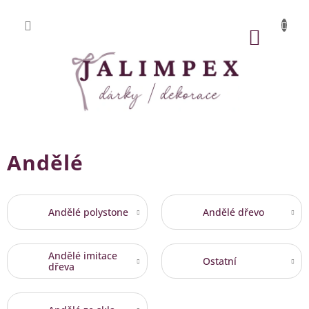
Přejít
na
obsah
NÁKUP
KOŠÍK
Andělé
Andělé polystone
Andělé dřevo
Andělé imitace
Ostatní
dřeva