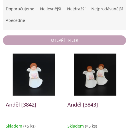
Ř
a
Doporučujeme
Nejlevnější
Nejdražší
Nejprodávanější
z
e
Abecedně
n
í
p
OTEVŘÍT FILTR
r
o
V
d
ý
u
p
k
i
t
s
ů
p
r
o
d
Anděl [3842]
Anděl [3843]
u
k
t
Skladem
(>5 ks)
Skladem
(>5 ks)