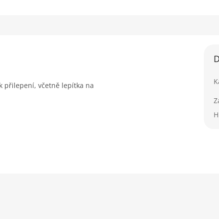
D
K
 přilepení, včetně lepítka na
Z
H