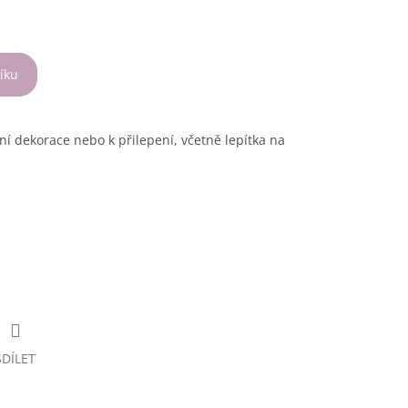
íku
ní dekorace nebo k přilepení, včetně lepítka na
SDÍLET