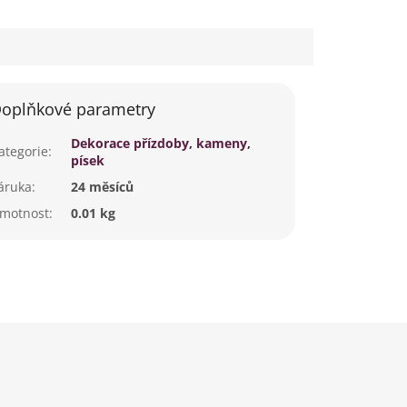
oplňkové parametry
Dekorace přízdoby, kameny,
ategorie
:
písek
áruka
:
24 měsíců
motnost
:
0.01 kg