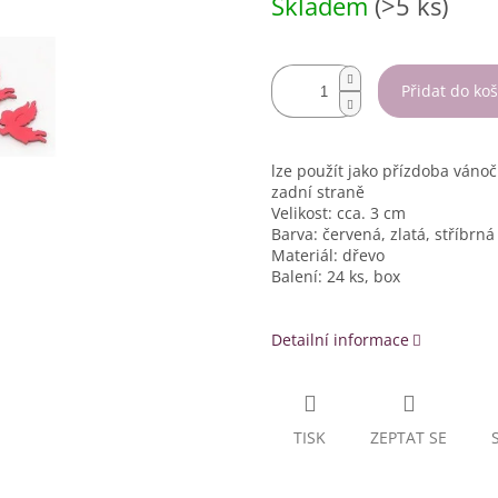
Skladem
(>5 ks)
cena:
Přidat do koš
lze použít jako přízdoba vánoč
zadní straně
Velikost: cca. 3 cm
Barva: červená, zlatá, stříbrná
Materiál: dřevo
Balení: 24 ks, box
Detailní informace
TISK
ZEPTAT SE