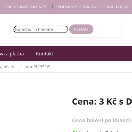
OBCHODNÍ PODMÍNKY
PODMÍNKY OCHRANY OSOBNÍCH ÚDAJŮ
HLEDAT
a a platba
Kontakt
, písek
Anděl [3518]
Cena:
3 Kč
s 
Cena balení po kusech
Měrná