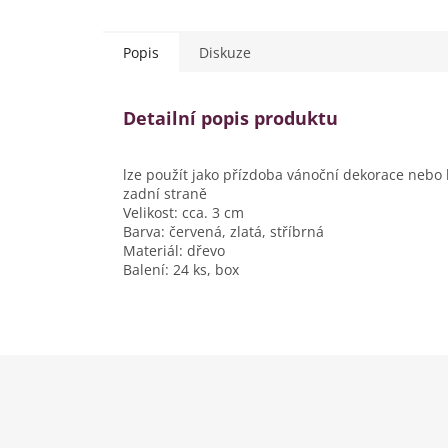
Popis
Diskuze
Detailní popis produktu
lze použít jako přízdoba vánoční dekorace nebo k
zadní straně
Velikost: cca. 3 cm
Barva: červená, zlatá, stříbrná
Materiál: dřevo
Balení: 24 ks, box
Z
á
p
a