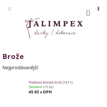
Přejít
na
obsah
NÁKUP
KOŠÍK
Brože
Nejprodávanější
Podkova kovová brož [1611]
Skladem
(>5 ks)
45 Kč
s DPH