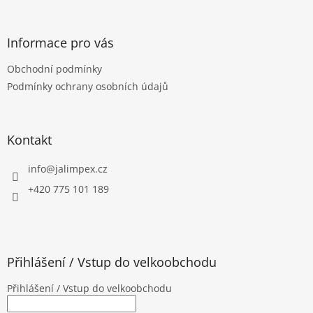
á
á
d
p
a
a
Informace pro vás
c
t
í
Obchodní podmínky
í
p
Podmínky ochrany osobních údajů
r
v
k
y
Kontakt
v
ý
p
info
@
jalimpex.cz
i
+420 775 101 189
s
u
Přihlášení / Vstup do velkoobchodu
Přihlášení / Vstup do velkoobchodu