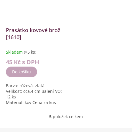
Prasátko kovové brož
[1610]
Skladem
(>5 ks)
45 Kč
s DPH
Do košíku
Barva: růžová, zlatá
Velikost: cca.4 cm Balení VO:
12 ks
Materiál: kov Cena za kus
5
položek celkem
O
v
l
Z