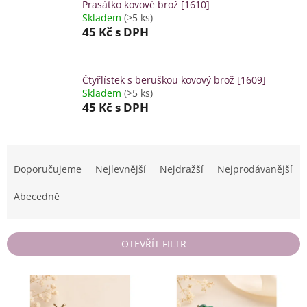
Prasátko kovové brož [1610]
Skladem
(>5 ks)
45 Kč
s DPH
Čtyřlístek s beruškou kovový brož [1609]
Skladem
(>5 ks)
45 Kč
s DPH
Ř
a
Doporučujeme
Nejlevnější
Nejdražší
Nejprodávanější
z
e
Abecedně
n
í
p
OTEVŘÍT FILTR
r
o
V
d
ý
u
p