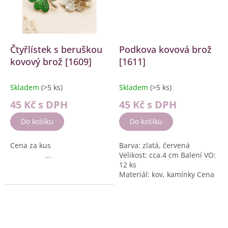
Čtyřlístek s beruškou
Podkova kovová brož
kovový brož [1609]
[1611]
Skladem
(>5 ks)
Skladem
(>5 ks)
45 Kč
s DPH
45 Kč
s DPH
Do košíku
Do košíku
Cena za kus
Barva: zlatá, červená
...
Velikost: cca.4 cm Balení VO:
12 ks
Materiál: kov, kamínky Cena
za kus