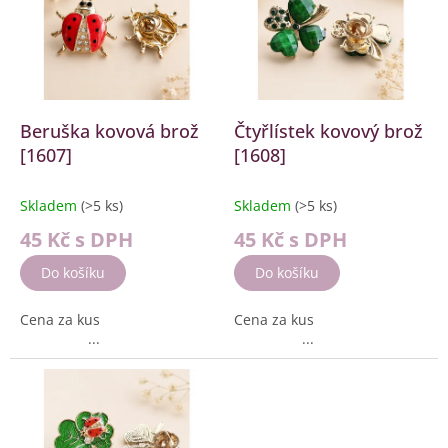
k
i
t
s
ů
p
r
o
d
Beruška kovová brož
Čtyřlístek kovový brož
u
[1607]
[1608]
k
t
Skladem
(>5 ks)
Skladem
(>5 ks)
ů
45 Kč
s DPH
45 Kč
s DPH
Do košíku
Do košíku
Cena za kus
Cena za kus
...
...