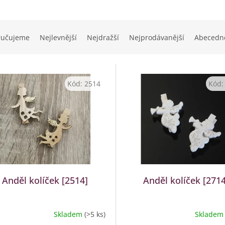
ručujeme
Nejlevnější
Nejdražší
Nejprodávanější
Abecedn
Kód:
2514
Kód
Anděl kolíček [2514]
Anděl kolíček [2714
Skladem
(>5 ks)
Sklade