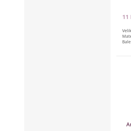
11
Veli
Mate
Bale
A