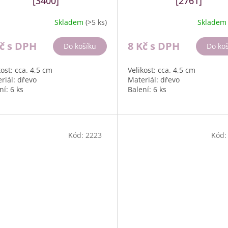
[3400]
[2761]
Skladem
(>5 ks)
Sklade
Kč
s DPH
8 Kč
s DPH
Do košíku
Do ko
kost: cca. 4,5 cm
Velikost: cca. 4,5 cm
riál: dřevo
Materiál: dřevo
ní: 6 ks
Balení: 6 ks
Kód:
2223
Kód