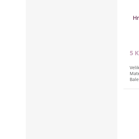
Hr
5 
Veli
Mate
Bale