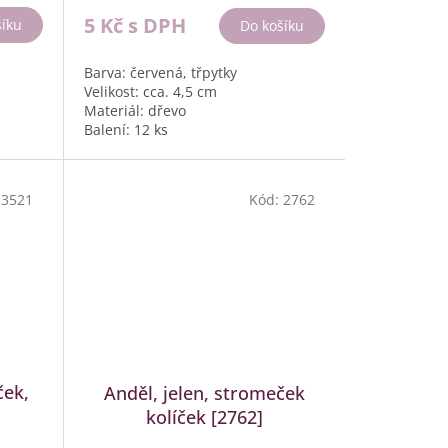
5 Kč
s DPH
šíku
Do košíku
Barva: červená, třpytky
Velikost: cca. 4,5 cm
Materiál: dřevo
Balení: 12 ks
:
3521
Kód:
2762
ček,
Anděl, jelen, stromeček
kolíček [2762]