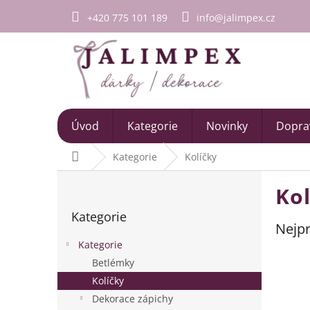
Přejít
+420 775 101 189
info@jalimpex.cz
na
obsah
Úvod
Kategorie
Novinky
Doprav
Domů
Kategorie
Kolíčky
P
Kol
o
Přeskočit
s
Kategorie
kategorie
t
Nejpr
r
Kategorie
a
Betlémky
n
Kolíčky
n
í
Dekorace zápichy