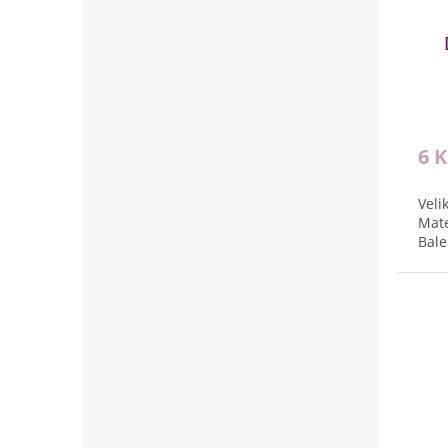
6 
Veli
Mate
Bale