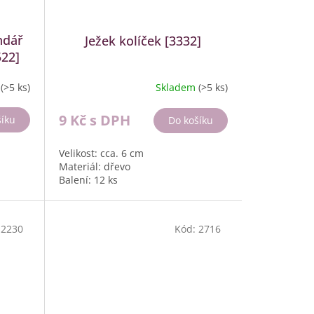
ndář
Ježek kolíček [3332]
522]
m
(>5 ks)
Skladem
(>5 ks)
9 Kč
s DPH
šíku
Do košíku
Velikost: cca. 6 cm
Materiál: dřevo
Balení: 12 ks
:
2230
Kód:
2716