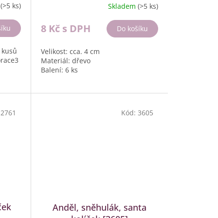
m
(>5 ks)
Skladem
(>5 ks)
8 Kč
s DPH
šíku
Do košíku
 kusů
Velikost: cca. 4 cm
orace3
Materiál: dřevo
Balení: 6 ks
:
2761
Kód:
3605
ček
Anděl, sněhulák, santa