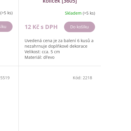
kolíček [3605]
m
(>5 ks)
Skladem
(>5 ks)
12 Kč
s DPH
šíku
Do košíku
Uvedená cena je za balení 6 kusů a
nezahrnuje doplňkové dekorace
Velikost: cca. 5 cm
Materiál: dřevo
Balení: 6 ks
:
5519
Kód:
2218