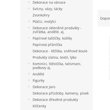
p
Dekorace na vánoce
a
Svícny, vázy, tácky
Ř
n
Zvonkohry
a
e
Dopo
Ptáčci, motýlci
z
l
e
Dekorace skleněné produkty -
zvířátka, andělé, aj.
V
n
ý
í
Papírové taštičky, košíky
p
p
Papírová přáníčka
i
r
Dekorace - těžítka, sněhové koule
s
o
Produkty sláma, textil, lýko
p
d
Kominíci, štěstíčka, talismani,
r
u
podkovy aj.
o
k
Andělé
d
t
Figurky
u
ů
k
Dekorace Jaro
t
Dekorace přízdoby, kameny, písek
ů
Dekorace dřevěné produkty
Klíčenky