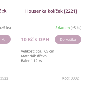
íček
Housenka kolíček [2221]
m
(>5 ks)
Skladem
(>5 ks)
10 Kč
s DPH
šíku
Do košíku
Velikost: cca. 7,5 cm
Materiál: dřevo
Balení: 12 ks
:
3522
Kód:
3332