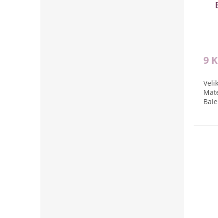
9 
Veli
Mate
Bale