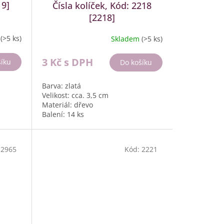
19]
Čísla kolíček, Kód: 2218
[2218]
m
(>5 ks)
Skladem
(>5 ks)
3 Kč
s DPH
šíku
Do košíku
Barva: zlatá
Velikost: cca. 3,5 cm
Materiál: dřevo
Balení: 14 ks
:
2965
Kód:
2221