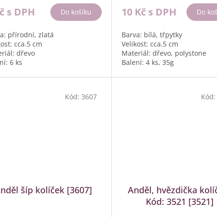
Kč
s DPH
10 Kč
s DPH
Do košíku
Do ko
a: přírodní, zlatá
Barva: bílá, třpytky
kost: cca.5 cm
Velikost: cca.5 cm
riál: dřevo
Materiál: dřevo, polystone
ní: 6 ks
Balení: 4 ks, 35g
Kód:
3607
Kód
nděl šíp kolíček [3607]
Anděl, hvězdička kolí
Kód: 3521 [3521]