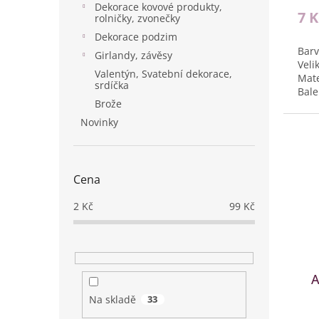
Dekorace kovové produkty,
7 
rolničky, zvonečky
Dekorace podzim
Barv
Girlandy, závěsy
Veli
Valentýn, Svatební dekorace,
Mate
srdíčka
Bale
Brože
Novinky
Cena
2
Kč
99
Kč
A
Na skladě
33