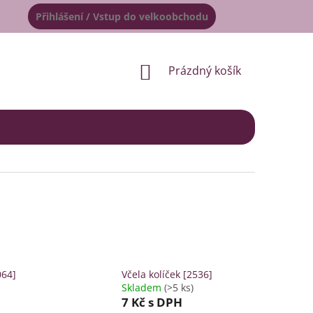
Přihlášení / Vstup do velkoobchodu
NÁKUPNÍ
Prázdný košík
KOŠÍK
064]
Včela kolíček [2536]
Skladem
(>5 ks)
7 Kč
s DPH