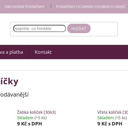
OBCHODNÍ PODMÍNKY
PODMÍNKY OCHRANY OSOBNÍCH ÚDAJŮ
HLEDAT
a a platba
Kontakt
íčky
odávanější
Žabka kolíček [3063]
Včela kolíček [3
Skladem
(>5 ks)
Skladem
(>5 ks)
9 Kč
s DPH
9 Kč
s DPH