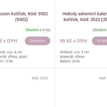
ozen kolíček, Kód: 9302
Hvězdy adventní kale
[9302]
kolíček, Kód: 3522 [3
Skladem
(>5 ks)
Sklade
Kč
s DPH
99 Kč
s DPH
Do košíku
Do ko
kost: cca. 4 cm
Velikost: cca. 3 cm
riál: dřevo, plast
Materiál: dřevo
ní: 12 ks
Balení: 24 ks
Kód:
2752
Kód