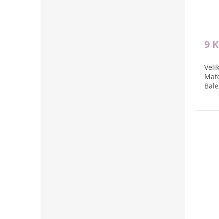
9 
Veli
Mate
Bale