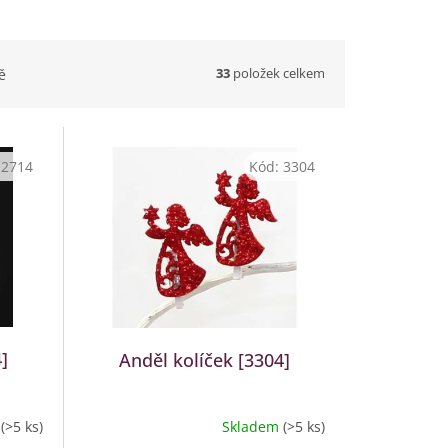
33
položek celkem
ě
:
2714
Kód:
3304
]
Anděl kolíček [3304]
m
(>5 ks)
Skladem
(>5 ks)