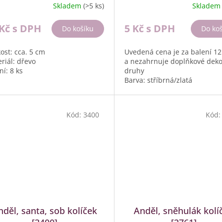
Skladem
(>5 ks)
Sklade
 Kč
s DPH
5 Kč
s DPH
Do košíku
Do ko
kost: cca. 5 cm
Uvedená cena je za balení 12
riál: dřevo
a nezahrnuje doplňkové dek
ní: 8 ks
druhy
Barva: stříbrná/zlatá
Velikost: cca. 3,5 cm
Materiál:...
Kód:
3400
Kód
nděl, santa, sob kolíček
Anděl, sněhulák kolí