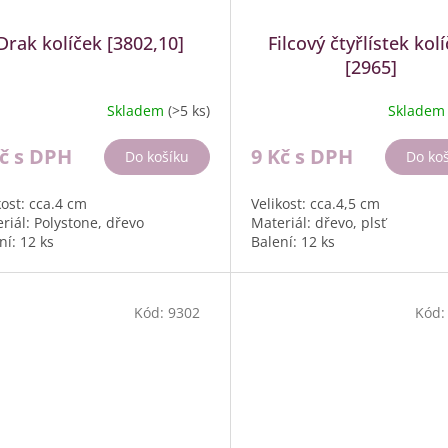
Drak kolíček [3802,10]
Filcový čtyřlístek kol
[2965]
Skladem
(>5 ks)
Sklade
Kč
s DPH
9 Kč
s DPH
Do košíku
Do ko
kost: cca.4 cm
Velikost: cca.4,5 cm
riál: Polystone, dřevo
Materiál: dřevo, plsť
ní: 12 ks
Balení: 12 ks
Kód:
9302
Kód