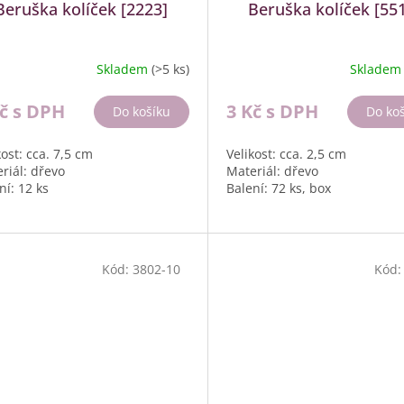
Beruška kolíček [2223]
Beruška kolíček [55
Skladem
(>5 ks)
Sklade
Kč
s DPH
3 Kč
s DPH
Do košíku
Do ko
kost: cca. 7,5 cm
Velikost: cca. 2,5 cm
riál: dřevo
Materiál: dřevo
ní: 12 ks
Balení: 72 ks, box
Kód:
3802-10
Kód