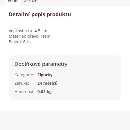
Popis
Diskuze
Detailní popis produktu
Velikost: cca. 4,5 cm
Materiál: dřevo, resin
Balení: 6 ks
Doplňkové parametry
Kategorie
:
Figurky
Záruka
:
24 měsíců
Hmotnost
:
0.03 kg
Z
á
p