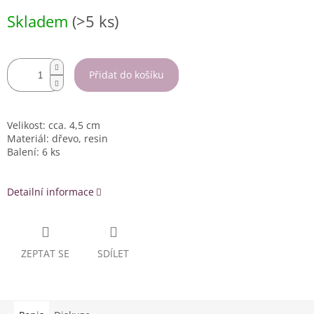
Měrná
Skladem
(>5 ks)
cena:
Přidat do košíku
Velikost: cca. 4,5 cm
Materiál: dřevo, resin
Balení: 6 ks
Detailní informace
ZEPTAT SE
SDÍLET