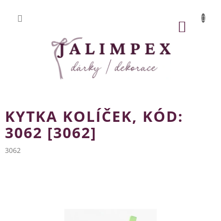
Přejít
na
obsah
NÁKUP
KOŠÍK
KYTKA KOLÍČEK, KÓD:
3062 [3062]
3062