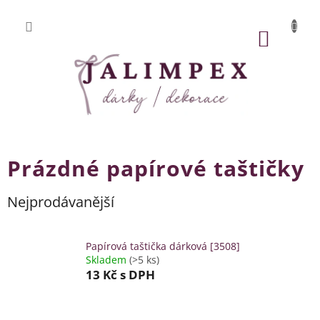
Přejít
na
obsah
NÁKUP
KOŠÍK
Prázdné papírové taštičky
Nejprodávanější
Papírová taštička dárková [3508]
Skladem
(>5 ks)
13 Kč
s DPH