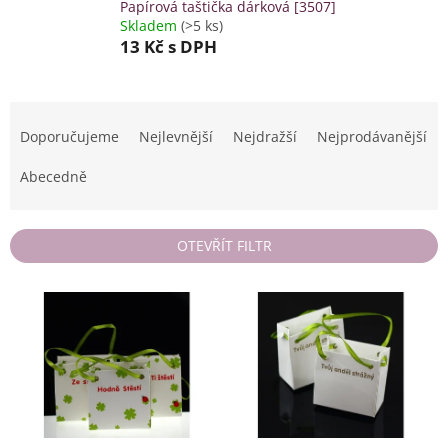
Papírová taštička dárková [3507]
Skladem
(>5 ks)
13 Kč
s DPH
Ř
a
Doporučujeme
Nejlevnější
Nejdražší
Nejprodávanější
z
e
Abecedně
n
í
p
OTEVŘÍT FILTR
r
o
V
d
ý
u
p
k
i
t
s
ů
p
r
o