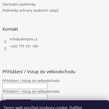
t
í
Obchodní podmínky
í
p
Podmínky ochrany osobních údajů
r
v
k
y
Kontakt
v
ý
p
info
@
jalimpex.cz
i
+420 775 101 189
s
u
Přihlášení / Vstup do velkoobchodu
Přihlášení / Vstup do velkoobchodu
Přihlášení / Vstup do velkoobchodu
PŘIHLÁSIT SE
Tento web používá soubory cookie. Dalším