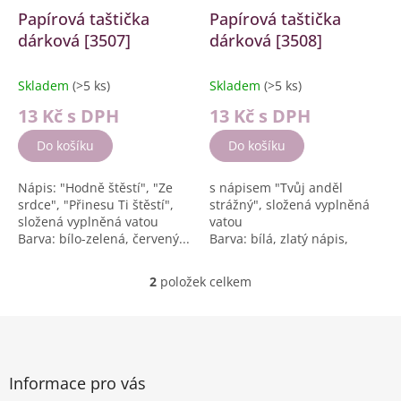
d
Papírová taštička
Papírová taštička
u
dárková [3507]
dárková [3508]
k
t
Skladem
(>5 ks)
Skladem
(>5 ks)
ů
13 Kč
s DPH
13 Kč
s DPH
Do košíku
Do košíku
Nápis: "Hodně štěstí", "Ze
s nápisem "Tvůj anděl
srdce", "Přinesu Ti štěstí",
strážný", složená vyplněná
složená vyplněná vatou
vatou
Barva: bílo-zelená, červený...
Barva: bílá, zlatý nápis,
zelenkavá ztuha
Velikost:...
2
položek celkem
O
v
l
Z
á
á
d
p
a
a
Informace pro vás
c