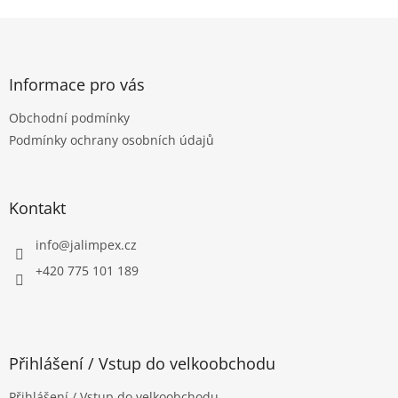
v
l
Z
á
á
d
p
a
a
Informace pro vás
c
t
í
Obchodní podmínky
í
p
Podmínky ochrany osobních údajů
r
v
k
y
Kontakt
v
ý
p
info
@
jalimpex.cz
i
+420 775 101 189
s
u
Přihlášení / Vstup do velkoobchodu
Přihlášení / Vstup do velkoobchodu