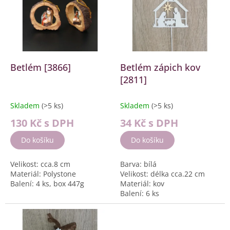
k
i
t
s
ů
p
r
o
d
Betlém [3866]
Betlém zápich kov
u
[2811]
k
t
Skladem
(>5 ks)
Skladem
(>5 ks)
ů
130 Kč
s DPH
34 Kč
s DPH
Do košíku
Do košíku
Velikost: cca.8 cm
Barva: bílá
Materiál: Polystone
Velikost: délka cca.22 cm
Balení: 4 ks, box 447g
Materiál: kov
Balení: 6 ks