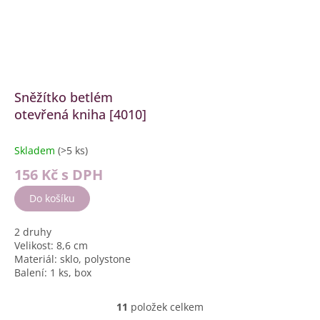
Sněžítko betlém
otevřená kniha [4010]
Skladem
(>5 ks)
156 Kč
s DPH
Do košíku
2 druhy
Velikost: 8,6 cm
Materiál: sklo, polystone
Balení: 1 ks, box
11
položek celkem
O