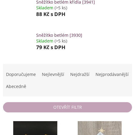
Sněžítko betlém křídla [3941]
Skladem
(>5 ks)
88 Kč
s DPH
Sněžítko betlém [3930]
Skladem
(>5 ks)
79 Kč
s DPH
Ř
a
Doporučujeme
Nejlevnější
Nejdražší
Nejprodávanější
z
e
Abecedně
n
í
p
OTEVŘÍT FILTR
r
o
V
d
ý
u
p