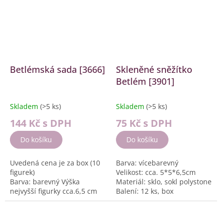
Betlémská sada [3666]
Skleněné sněžítko
Betlém [3901]
Skladem
(>5 ks)
Skladem
(>5 ks)
144 Kč
s DPH
75 Kč
s DPH
Do košíku
Do košíku
Uvedená cena je za box (10
Barva: vícebarevný
figurek)
Velikost: cca. 5*5*6,5cm
Barva: barevný Výška
Materiál: sklo, sokl polystone
nejvyšší figurky cca.6,5 cm
Balení: 12 ks, box
Materiál: Polystone
Balení: 10...