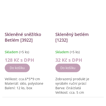
Skleněné sněžítko
Skleněný betlém
Betlém [3922]
[1232]
Skladem
(>5 ks)
Skladem
(>5 ks)
128 Kč
s DPH
32 Kč
s DPH
Do košíku
Do košíku
Velikost: cca.6*5*9 cm
Zobrazený produkt je
Materiál: sklo, polystone
vyráběn ruční prácí
Balení: 12 ks, box
Barva: čirá/zlatá
Velikost: cca. 5 cm
Materiál: sklo
Balení: 6 ks