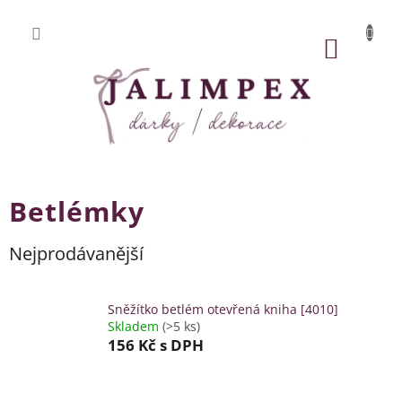
Přejít
na
obsah
NÁKUP
KOŠÍK
Betlémky
Nejprodávanější
Sněžítko betlém otevřená kniha [4010]
Skladem
(>5 ks)
156 Kč
s DPH