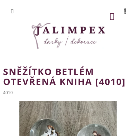
Přejít
na
obsah
NÁKUP
KOŠÍK
SNĚŽÍTKO BETLÉM
OTEVŘENÁ KNIHA [4010]
4010