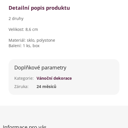
Detailní popis produktu
2 druhy
Velikost: 8,6 cm
Materiál: sklo, polystone
Balení: 1 ks, box
Doplňkové parametry
Kategorie
:
Vánoční dekorace
Záruka
:
24 měsíců
Z
á
p
a
Informace pro vás