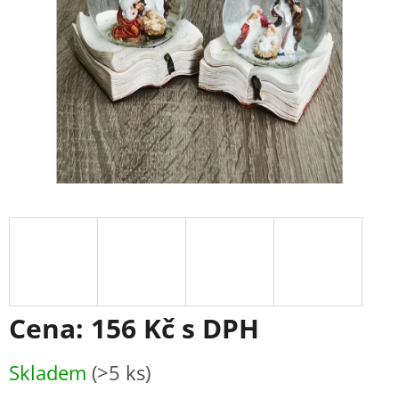
Cena:
156 Kč
s DPH
Měrná
Skladem
(>5 ks)
cena: