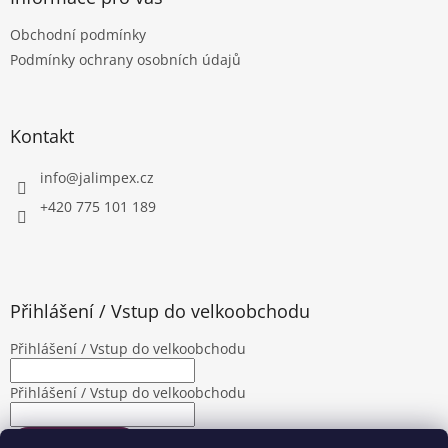
t
Obchodní podmínky
í
Podmínky ochrany osobních údajů
Kontakt
info
@
jalimpex.cz
+420 775 101 189
Přihlášení / Vstup do velkoobchodu
Přihlášení / Vstup do velkoobchodu
Přihlášení / Vstup do velkoobchodu
PŘIHLÁSIT SE