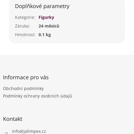
Doplňkové parametry
Kategorie
:
Figurky
Záruka
:
24 měsíců
Hmotnost
:
0.1 kg
Z
á
p
a
Informace pro vás
t
Obchodní podmínky
í
Podmínky ochrany osobních údajů
Kontakt
info
@
jalimpex.cz