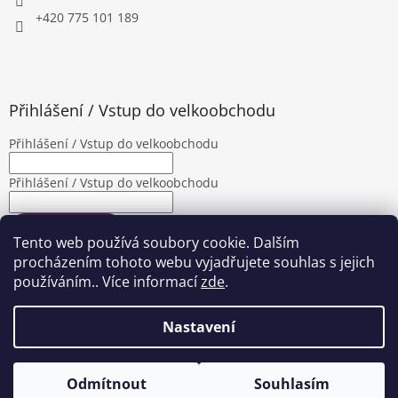
+420 775 101 189
Přihlášení / Vstup do velkoobchodu
Přihlášení / Vstup do velkoobchodu
Přihlášení / Vstup do velkoobchodu
PŘIHLÁSIT SE
Tento web používá soubory cookie. Dalším
Nová registrace
Zapomenuté heslo
procházením tohoto webu vyjadřujete souhlas s jejich
používáním.. Více informací
zde
.
Nastavení
Vytvořil Shoptet
|
Upravila Shopea.cz
Odmítnout
Souhlasím
Copyright 2026
Jalimpex
. Všechna práva vyhrazena.