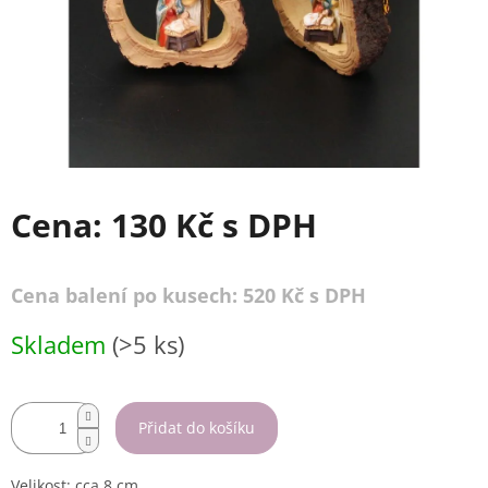
Cena:
130 Kč
s DPH
Cena balení po kusech: 520 Kč s DPH
Měrná
Skladem
(>5 ks)
cena:
Přidat do košíku
Velikost: cca.8 cm