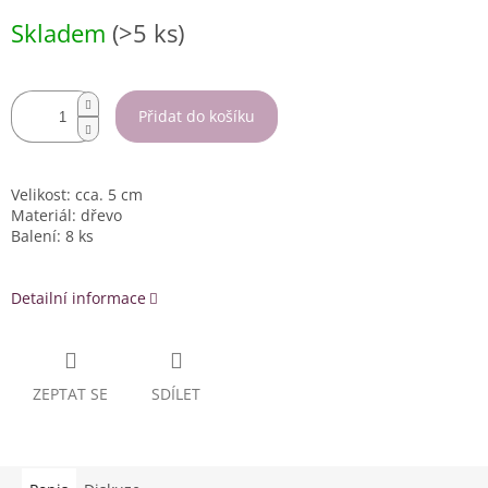
Měrná
Skladem
(>5 ks)
cena:
Přidat do košíku
Velikost: cca. 5 cm
Materiál: dřevo
Balení: 8 ks
Detailní informace
ZEPTAT SE
SDÍLET