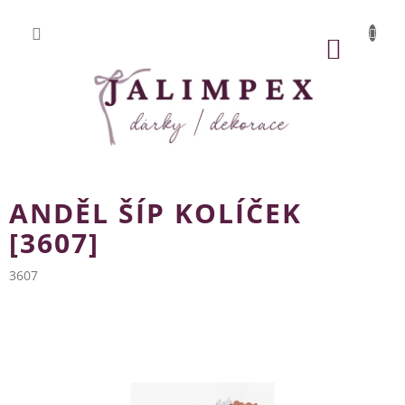
Přejít
na
obsah
NÁKUP
KOŠÍK
ANDĚL ŠÍP KOLÍČEK
[3607]
3607