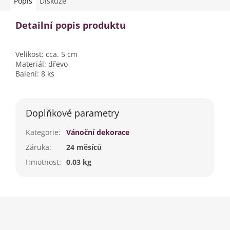
Popis
Diskuze
Detailní popis produktu
Velikost: cca. 5 cm
Materiál: dřevo
Balení: 8 ks
Doplňkové parametry
Kategorie
:
Vánoční dekorace
Záruka
:
24 měsíců
Hmotnost
:
0.03 kg
Z
á
p