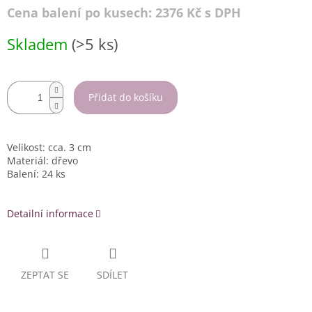
Cena balení po kusech: 2376 Kč s DPH
Měrná
Skladem
(>5 ks)
cena:
Přidat do košíku
Velikost: cca. 3 cm
Materiál: dřevo
Balení: 24 ks
Detailní informace
ZEPTAT SE
SDÍLET