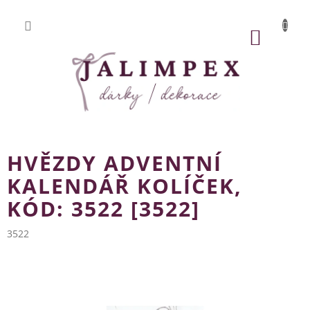
Přejít
na
obsah
NÁKUP
KOŠÍK
HVĚZDY ADVENTNÍ
KALENDÁŘ KOLÍČEK,
KÓD: 3522 [3522]
3522