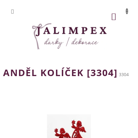
Přejít
na
obsah
NÁKUP
KOŠÍK
ANDĚL KOLÍČEK [3304]
3304