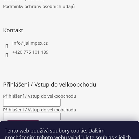
í
Podmínky ochrany osobních údajů
Kontakt
info
@
jalimpex.cz
+420 775 101 189
Přihlášení / Vstup do velkoobchodu
Přihlášení / Vstup do velkoobchodu
Přihlášení / Vstup do velkoobchodu
PŘIHLÁSIT SE
Tento web používá soubory cookie. Dalším
Nová registrace
Zapomenuté heslo
procházením tohoto webu vyjadřujete souhlas s jejich