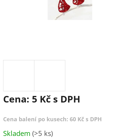
Cena:
5 Kč
s DPH
Cena balení po kusech: 60 Kč s DPH
Měrná
Skladem
(>5 ks)
cena: