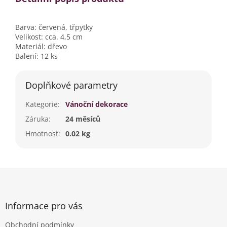
Barva: červená, třpytky
Velikost: cca. 4,5 cm
Materiál: dřevo
Balení: 12 ks
Doplňkové parametry
Kategorie
:
Vánoční dekorace
Záruka
:
24 měsíců
Hmotnost
:
0.02 kg
Z
á
p
a
Informace pro vás
t
Obchodní podmínky