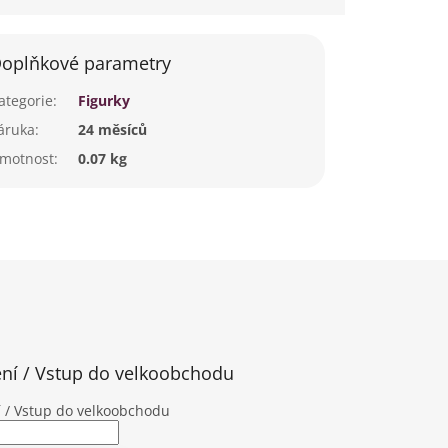
oplňkové parametry
ategorie
:
Figurky
áruka
:
24 měsíců
motnost
:
0.07 kg
ení / Vstup do velkoobchodu
í / Vstup do velkoobchodu