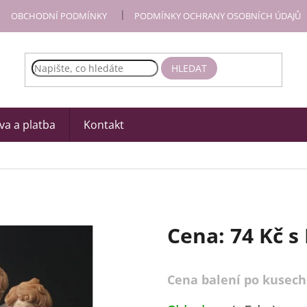
OBCHODNÍ PODMÍNKY
PODMÍNKY OCHRANY OSOBNÍCH ÚDAJŮ
HLEDAT
a a platba
Kontakt
Cena:
74 Kč
s
Cena balení po kusech
Měrná