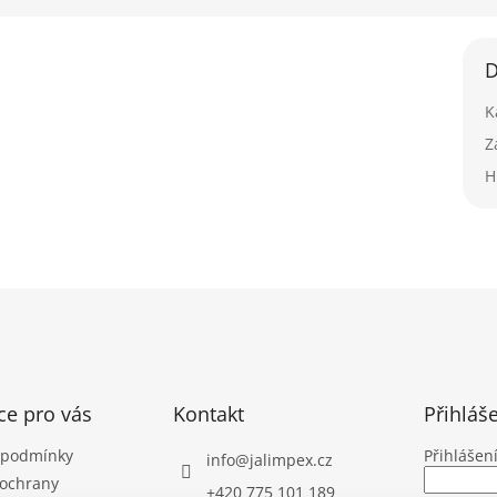
D
K
Z
H
ce pro vás
Kontakt
Přihláš
 podmínky
Přihlášen
info
@
jalimpex.cz
ochrany
+420 775 101 189