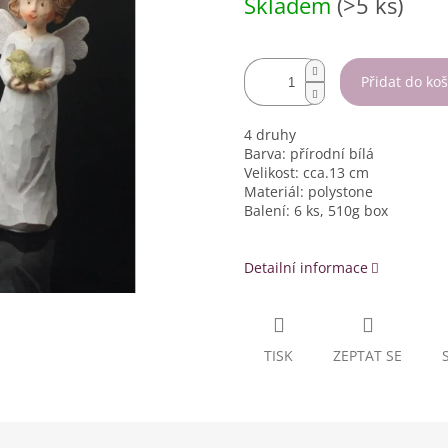
Skladem
(>5 ks)
cena:
Přidat do koš
4 druhy
Barva: přírodní bílá
Velikost: cca.13 cm
Materiál: polystone
Balení: 6 ks, 510g box
Detailní informace
TISK
ZEPTAT SE