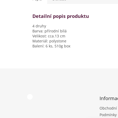
Detailní popis produktu
4 druhy
Barva: přírodní bílá
Velikost: cca.13 cm
Materiál: polystone
Balení: 6 ks, 510g box
Z
á
p
a
t
Informa
í
Obchodní
Podmínky 