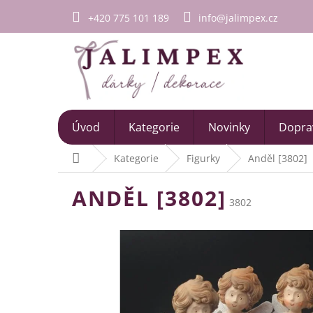
Přejít
+420 775 101 189
info@jalimpex.cz
na
obsah
Úvod
Kategorie
Novinky
Doprav
Domů
Kategorie
Figurky
Anděl [3802]
ANDĚL [3802]
3802