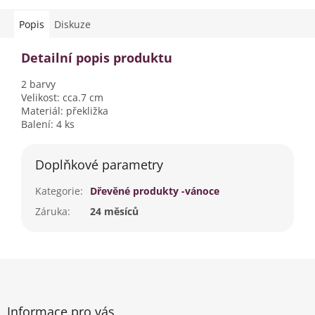
Popis
Diskuze
Detailní popis produktu
2 barvy
Velikost: cca.7 cm
Materiál: překližka
Balení: 4 ks
Doplňkové parametry
Kategorie
:
Dřevěné produkty -vánoce
Záruka
:
24 měsíců
Z
á
p
a
Informace pro vás