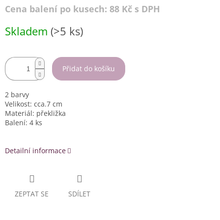
Cena balení po kusech: 88 Kč s DPH
Měrná
Skladem
(>5 ks)
cena:
Přidat do košíku
2 barvy
Velikost: cca.7 cm
Materiál: překližka
Balení: 4 ks
Detailní informace
ZEPTAT SE
SDÍLET