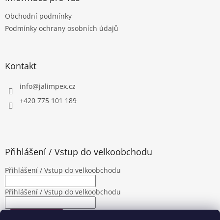
t
Obchodní podmínky
í
Podmínky ochrany osobních údajů
Kontakt
info
@
jalimpex.cz
+420 775 101 189
Přihlášení / Vstup do velkoobchodu
Přihlášení / Vstup do velkoobchodu
Přihlášení / Vstup do velkoobchodu
PŘIHLÁSIT SE