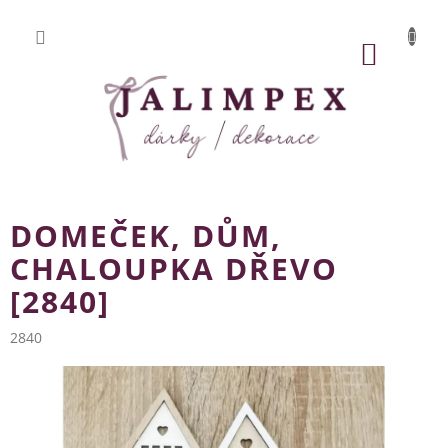
Přejít
na
obsah
NÁKUP
KOŠÍK
DOMEČEK, DŮM,
CHALOUPKA DŘEVO
[2840]
2840