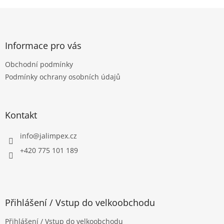
Z
á
p
a
Informace pro vás
t
Obchodní podmínky
í
Podmínky ochrany osobních údajů
Kontakt
info
@
jalimpex.cz
+420 775 101 189
Přihlášení / Vstup do velkoobchodu
Přihlášení / Vstup do velkoobchodu