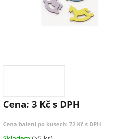
Cena:
3 Kč
s DPH
Cena balení po kusech: 72 Kč s DPH
Měrná
Skladem
(>5 ks)