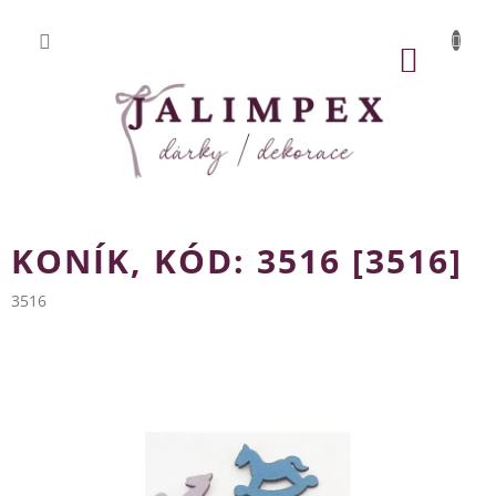
Přejít
na
obsah
NÁKUP
KOŠÍK
KONÍK, KÓD: 3516 [3516]
3516