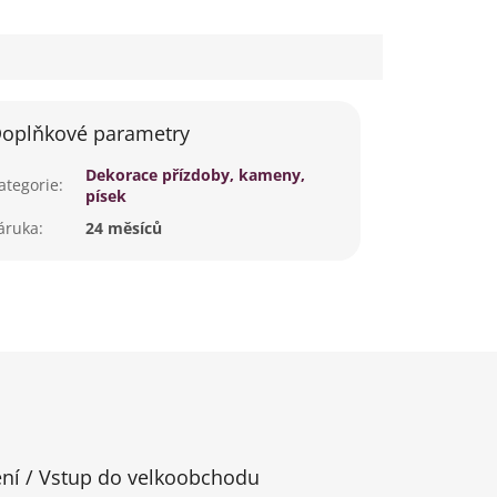
oplňkové parametry
Dekorace přízdoby, kameny,
ategorie
:
písek
áruka
:
24 měsíců
ení / Vstup do velkoobchodu