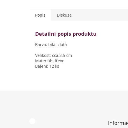
Popis
Diskuze
Detailní popis produktu
Barva: bílá, zlatá
Velikost: cca.3,5 cm
Materiál: dřevo
Balení: 12 ks
Z
á
p
a
t
Informa
í