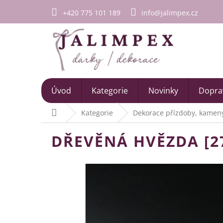
Přejít
+420 775 101 189
info@jalimpex.cz
na
obsah
Úvod
Kategorie
Novinky
Doprav
Domů
Kategorie
Dekorace přízdoby, kameny
DŘEVĚNÁ HVĚZDA [2