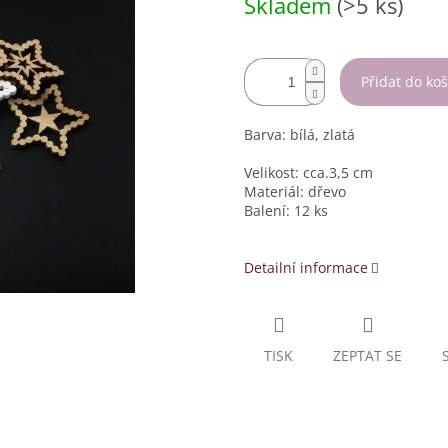
Skladem
(>5 ks)
cena:
Přidat do koš
Barva: bílá, zlatá
Velikost: cca.3,5 cm
Materiál: dřevo
Balení: 12 ks
Detailní informace
TISK
ZEPTAT SE