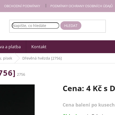
OBCHODNÍ PODMÍNKY
PODMÍNKY OCHRANY OSOBNÍCH ÚDAJŮ
HLEDAT
a a platba
Kontakt
, písek
Dřevěná hvězda [2756]
756]
2756
Cena:
4 Kč
s 
Cena balení po kusech
Měrná