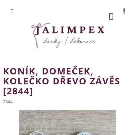
Přejít
na
obsah
NÁKUP
KOŠÍK
KONÍK, DOMEČEK,
KOLEČKO DŘEVO ZÁVĚS
[2844]
2844