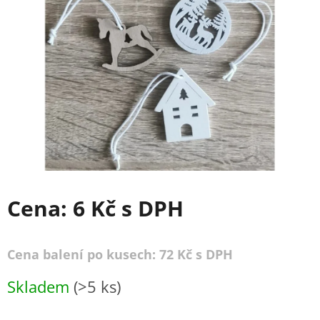
Cena:
6 Kč
s DPH
Cena balení po kusech: 72 Kč s DPH
Měrná
Skladem
(>5 ks)
cena: