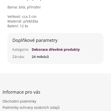
Barva: bílá, přírodní
Velikost: cca.3 cm
Materiál: překližka
Balení: 12 ks
Doplňkové parametry
Kategorie
:
Dekorace dřevěné produkty
Záruka
:
24 měsíců
Z
á
p
a
Informace pro vás
t
Obchodní podmínky
í
Podmínky ochrany osobních údajů