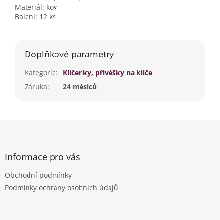
Materiál: kov
Balení: 12 ks
Doplňkové parametry
Kategorie
:
Klíčenky, přívěšky na klíče
Záruka
:
24 měsíců
Z
á
p
a
Informace pro vás
t
Obchodní podmínky
í
Podmínky ochrany osobních údajů