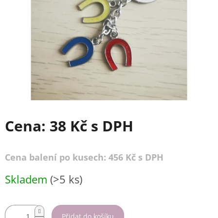
Cena:
38 Kč
s DPH
Cena balení po kusech: 456 Kč s DPH
Měrná
Skladem
(>5 ks)
cena:
Přidat do košíku