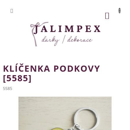
Přejít
na
obsah
NÁKUP
KOŠÍK
KLÍČENKA PODKOVY
[5585]
5585