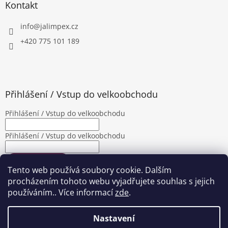
Kontakt
info
@
jalimpex.cz
+420 775 101 189
Přihlášení / Vstup do velkoobchodu
Přihlášení / Vstup do velkoobchodu
Přihlášení / Vstup do velkoobchodu
PŘIHLÁSIT SE
Tento web používá soubory cookie. Dalším
Nová registrace
Zapomenuté heslo
procházením tohoto webu vyjadřujete souhlas s jejich
používáním.. Více informací
zde
.
Nastavení
Vytvořil Shoptet
|
Upravila Shopea.cz