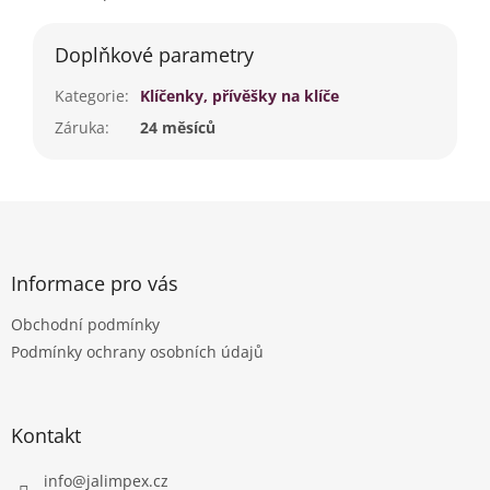
Doplňkové parametry
Kategorie
:
Klíčenky, přívěšky na klíče
Záruka
:
24 měsíců
Z
á
p
a
Informace pro vás
t
Obchodní podmínky
í
Podmínky ochrany osobních údajů
Kontakt
info
@
jalimpex.cz