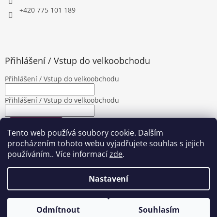
+420 775 101 189
Přihlášení / Vstup do velkoobchodu
Přihlášení / Vstup do velkoobchodu
Přihlášení / Vstup do velkoobchodu
PŘIHLÁSIT SE
Tento web používá soubory cookie. Dalším
Nová registrace
Zapomenuté heslo
procházením tohoto webu vyjadřujete souhlas s jejich
používáním.. Více informací
zde
.
Nastavení
Vytvořil Shoptet
|
Upravila Shopea.cz
Odmítnout
Souhlasím
Copyright 2026
Jalimpex
. Všechna práva vyhrazena.