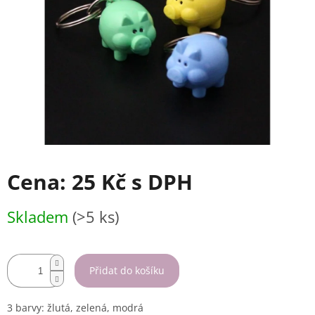
Cena:
25 Kč
s DPH
Měrná
Skladem
(>5 ks)
cena:
Přidat do košíku
3 barvy: žlutá, zelená, modrá