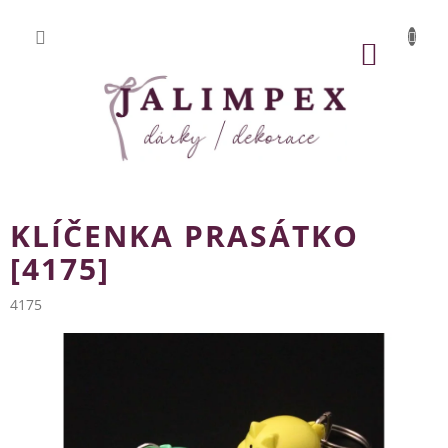
Přejít
na
obsah
NÁKUP
KOŠÍK
KLÍČENKA PRASÁTKO
[4175]
4175