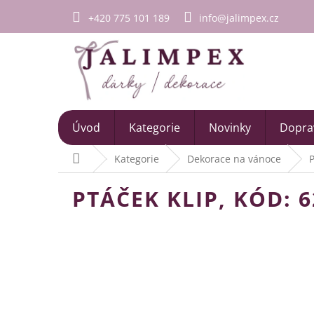
Přejít
+420 775 101 189
info@jalimpex.cz
na
obsah
Úvod
Kategorie
Novinky
Doprav
Domů
Kategorie
Dekorace na vánoce
P
PTÁČEK KLIP, KÓD: 6