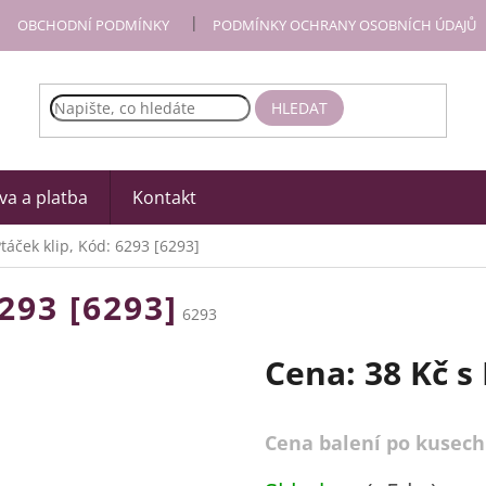
OBCHODNÍ PODMÍNKY
PODMÍNKY OCHRANY OSOBNÍCH ÚDAJŮ
HLEDAT
a a platba
Kontakt
táček klip, Kód: 6293 [6293]
293 [6293]
6293
Cena:
38 Kč
s
Cena balení po kusech
Měrná