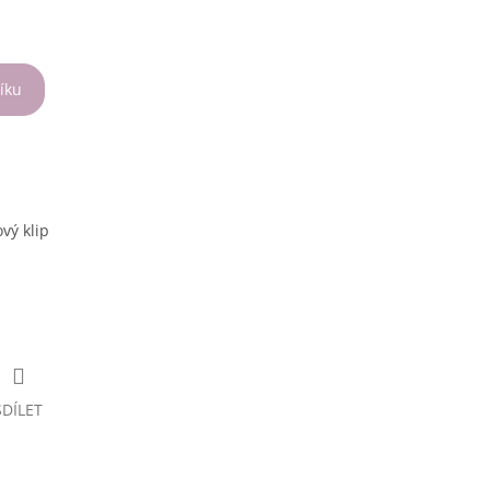
íku
ový klip
SDÍLET