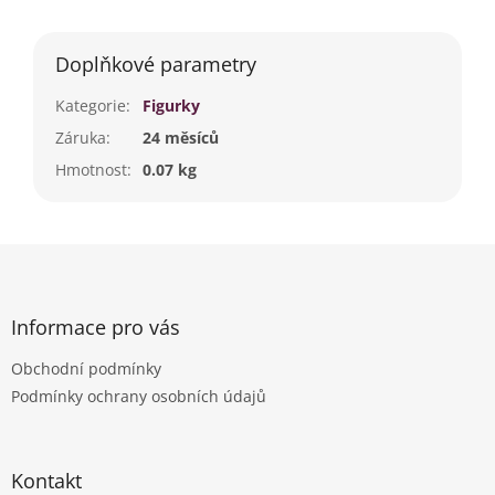
Doplňkové parametry
Kategorie
:
Figurky
Záruka
:
24 měsíců
Hmotnost
:
0.07 kg
Z
á
p
a
Informace pro vás
t
Obchodní podmínky
í
Podmínky ochrany osobních údajů
Kontakt