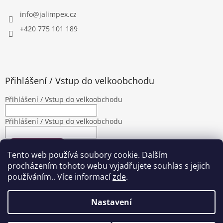
info
@
jalimpex.cz
+420 775 101 189
Přihlášení / Vstup do velkoobchodu
Přihlášení / Vstup do velkoobchodu
Přihlášení / Vstup do velkoobchodu
PŘIHLÁSIT SE
Tento web používá soubory cookie. Dalším
Nová registrace
Zapomenuté heslo
procházením tohoto webu vyjadřujete souhlas s jejich
používáním.. Více informací
zde
.
Nastavení
Vytvořil Shoptet
|
Upravila Shopea.cz