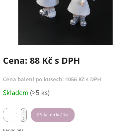
Cena:
88 Kč
s DPH
Cena balení po kusech: 1056 Kč s DPH
Měrná
Skladem
(>5 ks)
cena:
Přidat do košíku
Barva: bílá