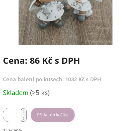
Cena:
86 Kč
s DPH
Cena balení po kusech: 1032 Kč s DPH
Měrná
Skladem
(>5 ks)
cena:
Přidat do košíku
2 varianty