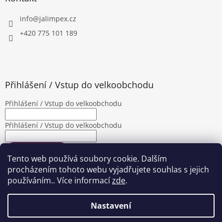
info
@
jalimpex.cz
+420 775 101 189
Přihlášení / Vstup do velkoobchodu
Přihlášení / Vstup do velkoobchodu
Přihlášení / Vstup do velkoobchodu
PŘIHLÁSIT SE
Tento web používá soubory cookie. Dalším
Nová registrace
Zapomenuté heslo
procházením tohoto webu vyjadřujete souhlas s jejich
používáním.. Více informací
zde
.
Nastavení
Vytvořil Shoptet
|
Upravila Shopea.cz