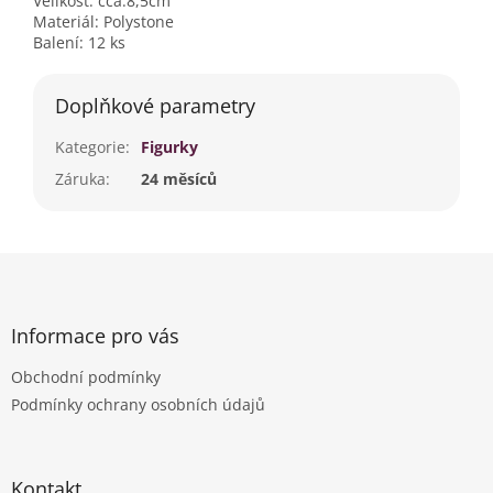
Velikost: cca.8,5cm
Materiál: Polystone
Balení: 12 ks
Doplňkové parametry
Kategorie
:
Figurky
Záruka
:
24 měsíců
Z
á
p
a
Informace pro vás
t
Obchodní podmínky
í
Podmínky ochrany osobních údajů
Kontakt