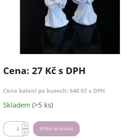
Cena:
27 Kč
s DPH
Cena balení po kusech: 648 Kč s DPH
Měrná
Skladem
(>5 ks)
cena:
Přidat do košíku