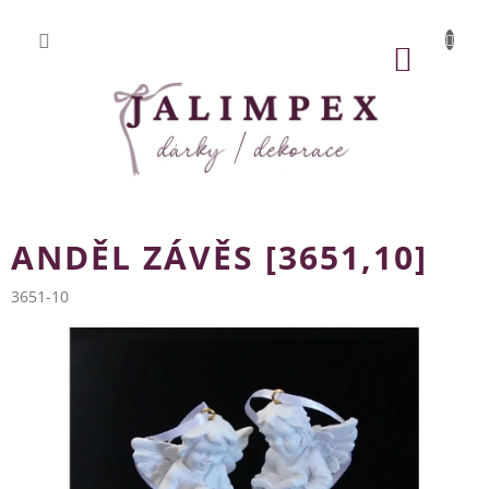
Přejít
na
obsah
NÁKUP
KOŠÍK
ANDĚL ZÁVĚS [3651,10]
3651-10