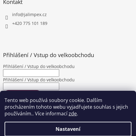
Kontakt
info
@
jalimpex.cz
+420 775 101 189
Přihlášení / Vstup do velkoobchodu
Přihlášení / Vstup do velkoobchodu
Přihlášení / Vstup do velkoobchodu
PŘIHLÁSIT SE
Tento web používá soubory cookie. Dalším
Nová registrace
Zapomenuté heslo
procházením tohoto webu vyjadřujete souhlas s jejich
používáním.. Více informací
zde
.
Nastavení
Vytvořil Shoptet
|
Upravila Shopea.cz