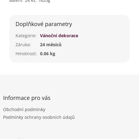
Balení: 24 ks, 1420g
Doplňkové parametry
Kategorie
:
Vánoční dekorace
Záruka
:
24 měsíců
Hmotnost
:
0.06 kg
Z
á
p
a
Informace pro vás
t
Obchodní podmínky
í
Podmínky ochrany osobních údajů