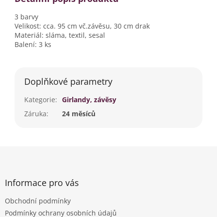
3 barvy
Velikost: cca. 95 cm vč.závěsu, 30 cm drak
Materiál: sláma, textil, sesal
Balení: 3 ks
Doplňkové parametry
Kategorie
:
Girlandy, závěsy
Záruka
:
24 měsíců
Z
á
p
a
Informace pro vás
t
Obchodní podmínky
í
Podmínky ochrany osobních údajů