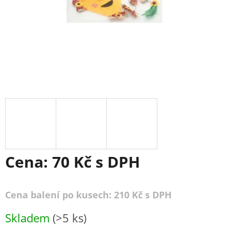
Cena:
70 Kč
s DPH
Cena balení po kusech: 210 Kč s DPH
Měrná
Skladem
(>5 ks)
cena: