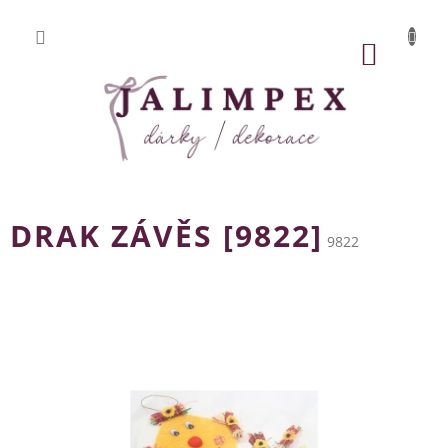
Přejít
na
obsah
NÁKUP
KOŠÍK
DRAK ZÁVĚS [9822]
9822