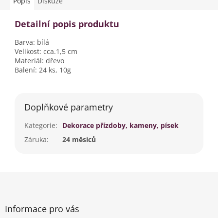
Popis
Diskuze
Detailní popis produktu
Barva: bílá
Velikost: cca.1,5 cm
Materiál: dřevo
Balení: 24 ks, 10g
Doplňkové parametry
Kategorie
:
Dekorace přízdoby, kameny, písek
Záruka
:
24 měsíců
Z
á
p
a
Informace pro vás