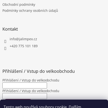
t
Obchodní podmínky
í
Podmínky ochrany osobních údajů
Kontakt
info
@
jalimpex.cz
+420 775 101 189
Přihlášení / Vstup do velkoobchodu
Přihlášení / Vstup do velkoobchodu
Přihlášení / Vstup do velkoobchodu
PŘIHLÁSIT SE
Tento web používá soubory cookie. Dalším