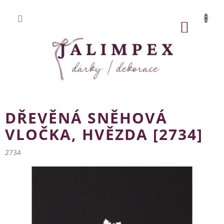
Přejít
na
obsah
NÁKUP
KOŠÍK
DŘEVĚNÁ SNĚHOVÁ
VLOČKA, HVĚZDA [2734]
2734