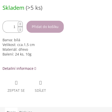
Měrná
Skladem
(>5 ks)
cena:
Přidat do košíku
Barva: bílá
Velikost: cca.1,5 cm
Materiál: dřevo
Balení: 24 ks, 10g
Detailní informace
ZEPTAT SE
SDÍLET