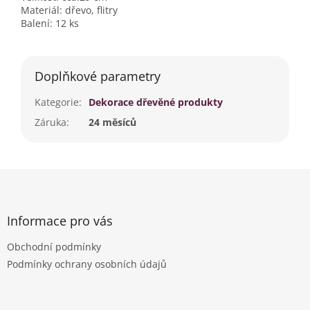
Materiál: dřevo, flitry
Balení: 12 ks
Doplňkové parametry
Kategorie
:
Dekorace dřevěné produkty
Záruka
:
24 měsíců
Z
á
p
a
Informace pro vás
t
Obchodní podmínky
í
Podmínky ochrany osobních údajů