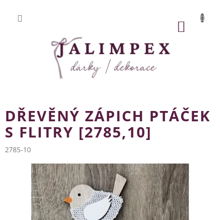
Přejít
na
obsah
NÁKUP
KOŠÍK
DŘEVĚNÝ ZÁPICH PTÁČEK
S FLITRY [2785,10]
2785-10