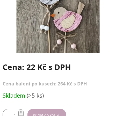
Cena:
22 Kč
s DPH
Cena balení po kusech: 264 Kč s DPH
Měrná
Skladem
(>5 ks)
cena:
Přidat do košíku