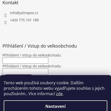
Kontakt
info
@
jalimpex.cz
+420 775 101 189
Přihlášení / Vstup do velkoobchodu
Přihlášení / Vstup do velkoobchodu
Přihlášení / Vstup do velkoobchodu
PŘIHLÁSIT SE
Tento web používá soubory cookie. Dalším
Nová registrace
Zapomenuté heslo
procházením tohoto webu vyjadřujete souhlas s jejich
používáním.. Více informací
zde
.
Nastavení
Vytvořil Shoptet
|
Upravila Shopea.cz