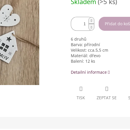
Skladem
(>5 ks)
cena:
Přidat do koš
6 druhů
Barva: přírodní
Velikost: cca.5,5 cm
Materiál: dřevo
Balení: 12 ks
Detailní informace
TISK
ZEPTAT SE