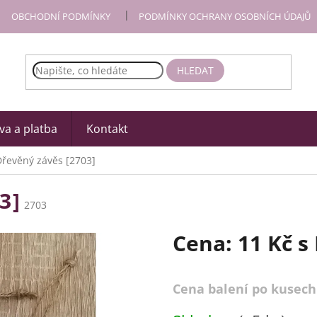
OBCHODNÍ PODMÍNKY
PODMÍNKY OCHRANY OSOBNÍCH ÚDAJŮ
HLEDAT
a a platba
Kontakt
Dřevěný závěs [2703]
3]
2703
Cena:
11 Kč
s
Cena balení po kusech
Měrná