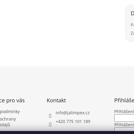
D
K
Z
ce pro vás
Kontakt
Přihláš
 podmínky
Přihlášen
info
@
jalimpex.cz
ochrany
+420 775 101 189
údajů
Přihlášen