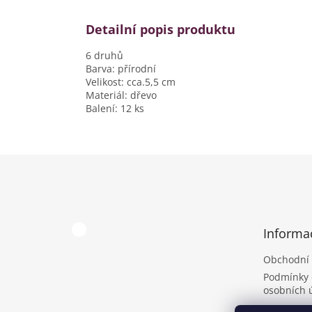
Detailní popis produktu
6 druhů
Barva: přírodní
Velikost: cca.5,5 cm
Materiál: dřevo
Balení: 12 ks
Z
á
p
a
t
Informa
í
Obchodní
Podmínky 
osobních 