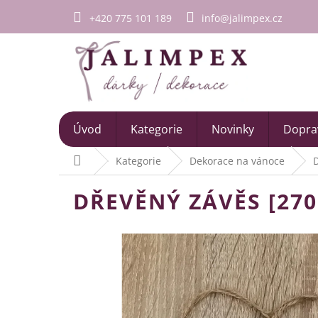
Přejít
+420 775 101 189
info@jalimpex.cz
na
obsah
Úvod
Kategorie
Novinky
Doprav
Domů
Kategorie
Dekorace na vánoce
DŘEVĚNÝ ZÁVĚS [270