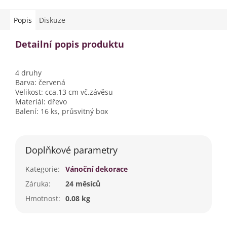
Popis
Diskuze
Detailní popis produktu
4 druhy
Barva: červená
Velikost: cca.13 cm vč.závěsu
Materiál: dřevo
Balení: 16 ks, průsvitný box
Doplňkové parametry
Kategorie
:
Vánoční dekorace
Záruka
:
24 měsíců
Hmotnost
:
0.08 kg