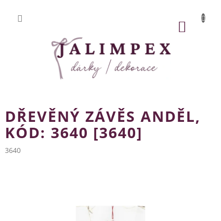
Přejít
na
obsah
NÁKUP
KOŠÍK
DŘEVĚNÝ ZÁVĚS ANDĚL,
KÓD: 3640 [3640]
3640