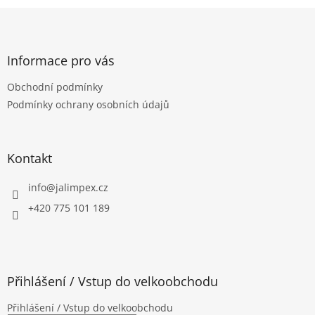
Z
á
p
a
Informace pro vás
t
Obchodní podmínky
í
Podmínky ochrany osobních údajů
Kontakt
info
@
jalimpex.cz
+420 775 101 189
Přihlášení / Vstup do velkoobchodu
Přihlášení / Vstup do velkoobchodu