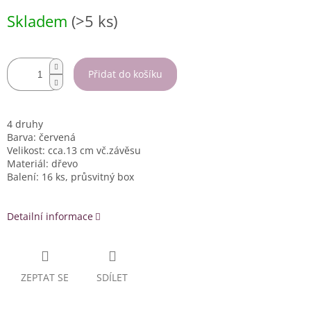
Měrná
Skladem
(>5 ks)
cena:
Přidat do košíku
4 druhy
Barva: červená
Velikost: cca.13 cm vč.závěsu
Materiál: dřevo
Balení: 16 ks, průsvitný box
Detailní informace
ZEPTAT SE
SDÍLET