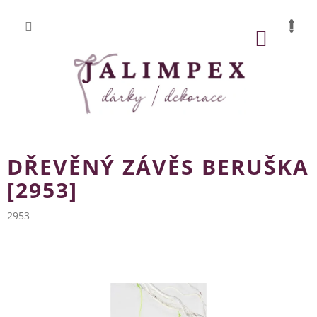
Přejít
na
obsah
NÁKUP
KOŠÍK
DŘEVĚNÝ ZÁVĚS BERUŠKA
[2953]
2953