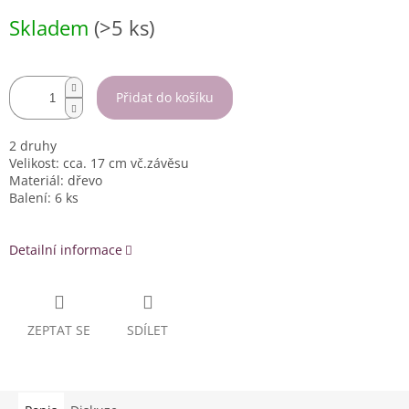
Měrná
Skladem
(>5 ks)
cena:
Přidat do košíku
2 druhy
Velikost: cca. 17 cm vč.závěsu
Materiál: dřevo
Balení: 6 ks
Detailní informace
ZEPTAT SE
SDÍLET