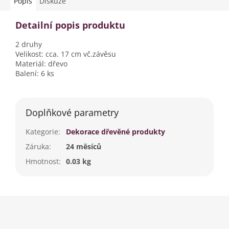
Popis
Diskuze
Detailní popis produktu
2 druhy
Velikost: cca. 17 cm vč.závěsu
Materiál: dřevo
Balení: 6 ks
Doplňkové parametry
Kategorie
:
Dekorace dřevěné produkty
Záruka
:
24 měsíců
Hmotnost
:
0.03 kg
Z
á
p