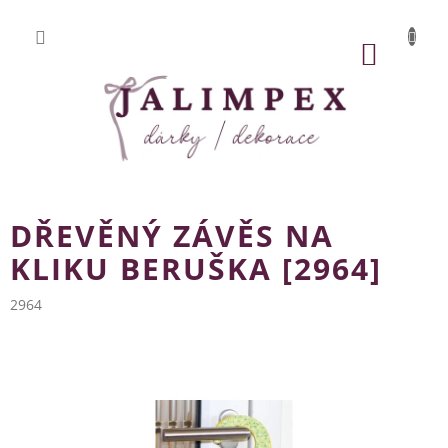
Přejít
na
obsah
NÁKUP
KOŠÍK
DŘEVĚNÝ ZÁVĚS NA
KLIKU BERUŠKA [2964]
2964