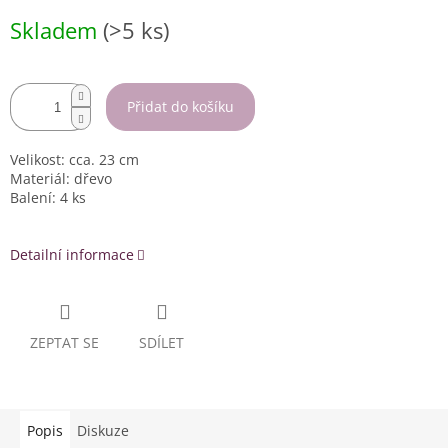
Měrná
Skladem
(>5 ks)
cena:
Přidat do košíku
Velikost: cca. 23 cm
Materiál: dřevo
Balení: 4 ks
Detailní informace
ZEPTAT SE
SDÍLET
Popis
Diskuze