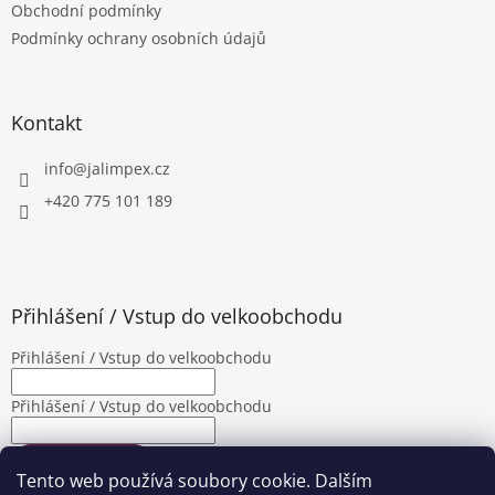
Obchodní podmínky
í
Podmínky ochrany osobních údajů
Kontakt
info
@
jalimpex.cz
+420 775 101 189
Přihlášení / Vstup do velkoobchodu
Přihlášení / Vstup do velkoobchodu
Přihlášení / Vstup do velkoobchodu
PŘIHLÁSIT SE
Tento web používá soubory cookie. Dalším
Nová registrace
Zapomenuté heslo