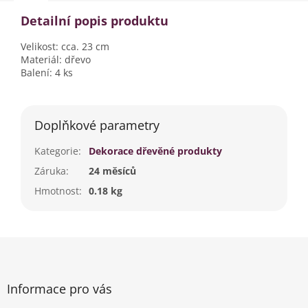
Detailní popis produktu
Velikost: cca. 23 cm
Materiál: dřevo
Balení: 4 ks
Doplňkové parametry
Kategorie
:
Dekorace dřevěné produkty
Záruka
:
24 měsíců
Hmotnost
:
0.18 kg
Z
á
p
a
Informace pro vás
t