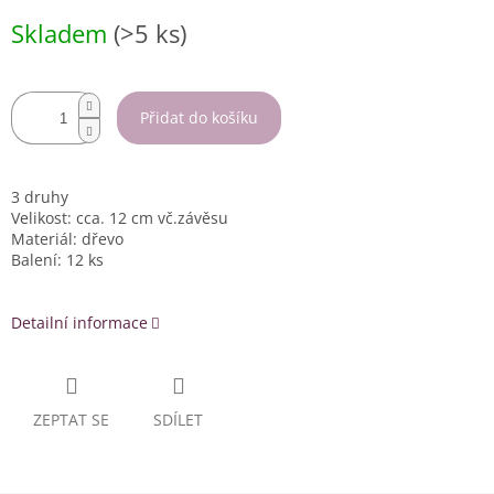
Měrná
Skladem
(>5 ks)
cena:
Přidat do košíku
3 druhy
Velikost: cca. 12 cm vč.závěsu
Materiál: dřevo
Balení: 12 ks
Detailní informace
ZEPTAT SE
SDÍLET