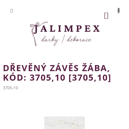
Přejít
na
obsah
NÁKUP
KOŠÍK
DŘEVĚNÝ ZÁVĚS ŽÁBA,
KÓD: 3705,10 [3705,10]
3705-10