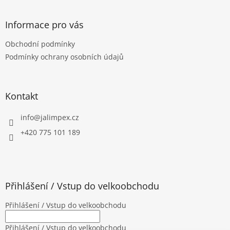
á
p
a
Informace pro vás
t
Obchodní podmínky
í
Podmínky ochrany osobních údajů
Kontakt
info
@
jalimpex.cz
+420 775 101 189
Přihlášení / Vstup do velkoobchodu
Přihlášení / Vstup do velkoobchodu
Přihlášení / Vstup do velkoobchodu