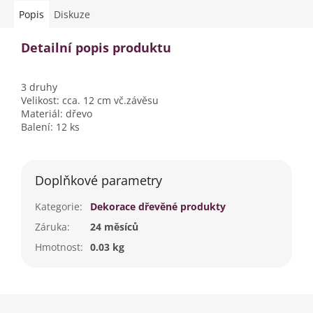
Popis
Diskuze
Detailní popis produktu
3 druhy
Velikost: cca. 12 cm vč.závěsu
Materiál: dřevo
Balení: 12 ks
Doplňkové parametry
Kategorie
:
Dekorace dřevěné produkty
Záruka
:
24 měsíců
Hmotnost
:
0.03 kg
Z