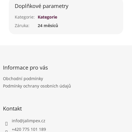
Doplňkové parametry
Kategorie
:
Kategorie
Záruka
:
24 měsíců
Z
á
p
a
Informace pro vás
t
Obchodní podmínky
í
Podmínky ochrany osobních údajů
Kontakt
info
@
jalimpex.cz
+420 775 101 189