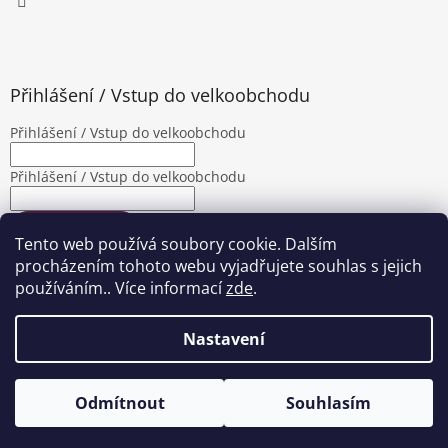
Přihlášení / Vstup do velkoobchodu
Přihlášení / Vstup do velkoobchodu
Přihlášení / Vstup do velkoobchodu
PŘIHLÁSIT SE
Tento web používá soubory cookie. Dalším
Nová registrace
Zapomenuté heslo
procházením tohoto webu vyjadřujete souhlas s jejich
používáním.. Více informací
zde
.
Nastavení
Vytvořil Shoptet
|
Upravila Shopea.cz
Odmítnout
Souhlasím
Copyright 2026
Jalimpex
. Všechna práva vyhrazena.