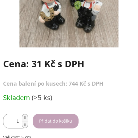
Cena:
31 Kč
s DPH
Cena balení po kusech: 744 Kč s DPH
Měrná
Skladem
(>5 ks)
cena:
Přidat do košíku
Velikost: 5 cm