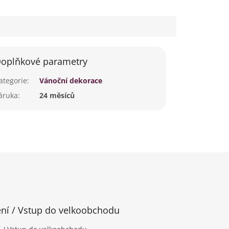
oplňkové parametry
ategorie
:
Vánoční dekorace
áruka
:
24 měsíců
ení / Vstup do velkoobchodu