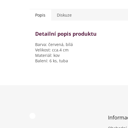
Popis
Diskuze
Detailní popis produktu
Barva: červená, bílá
Velikost: cca.4 cm
Materiál: kov
Balení: 6 ks, tuba
Z
á
p
a
t
Informa
í