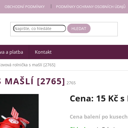
OBCHODNÍ PODMÍNKY
PODMÍNKY OCHRANY OSOBNÍCH ÚDAJŮ
HLEDAT
a a platba
Kontakt
ovová rolnička s mašlí [2765]
MAŠLÍ [2765]
2765
Cena:
15 Kč
s
Cena balení po kusech
Měrná