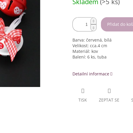
Skladem
(>5 ks)
cena:
Přidat do koš
Barva: červená, bílá
Velikost: cca.4 cm
Materiál: kov
Balení: 6 ks, tuba
Detailní informace
TISK
ZEPTAT SE