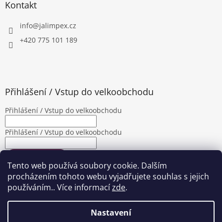
Kontakt
info
@
jalimpex.cz
+420 775 101 189
Přihlášení / Vstup do velkoobchodu
Přihlášení / Vstup do velkoobchodu
Přihlášení / Vstup do velkoobchodu
PŘIHLÁSIT SE
Tento web používá soubory cookie. Dalším
Nová registrace
Zapomenuté heslo
procházením tohoto webu vyjadřujete souhlas s jejich
používáním.. Více informací
zde
.
Nastavení
Vytvořil Shoptet
|
Upravila Shopea.cz