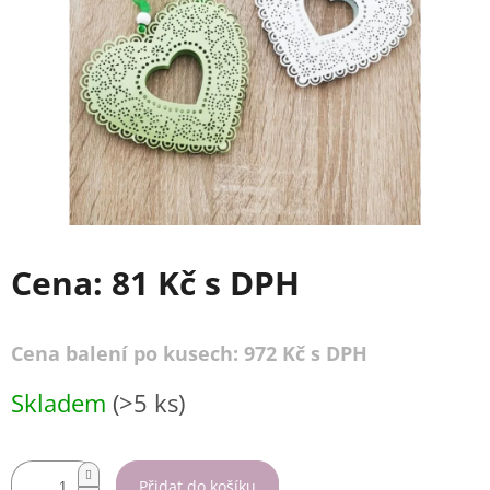
Cena:
81 Kč
s DPH
Cena balení po kusech: 972 Kč s DPH
Měrná
Skladem
(>5 ks)
cena:
Přidat do košíku