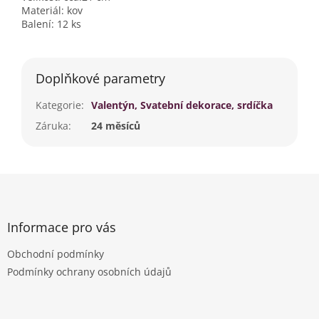
Materiál: kov
Balení: 12 ks
Doplňkové parametry
Kategorie
:
Valentýn, Svatební dekorace, srdíčka
Záruka
:
24 měsíců
Z
á
p
a
Informace pro vás
t
Obchodní podmínky
í
Podmínky ochrany osobních údajů