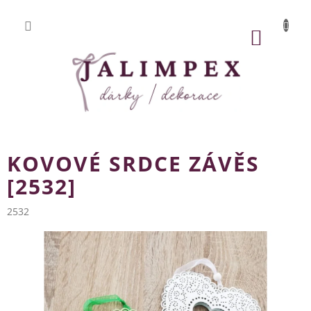
Přejít
na
obsah
NÁKUP
KOŠÍK
KOVOVÉ SRDCE ZÁVĚS
[2532]
2532