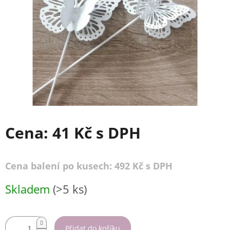
Cena:
41 Kč
s DPH
Cena balení po kusech: 492 Kč s DPH
Měrná
Skladem
(>5 ks)
cena:
Přidat do košíku