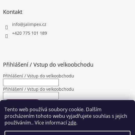
Kontakt
info
@
jalimpex.cz
+420 775 101 189
Přihlášení / Vstup do velkoobchodu
Přihlášení / Vstup do velkoobchodu
Přihlášení / Vstup do velkoobchodu
PŘIHLÁSIT SE
Tento web používá soubory cookie. Dalším
Nová registrace
Zapomenuté heslo
procházením tohoto webu vyjadřujete souhlas s jejich
používáním.. Více informací
zde
.