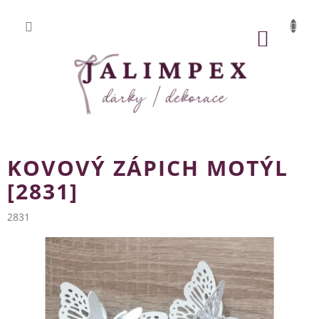
Přejít
na
obsah
NÁKUP
KOŠÍK
KOVOVÝ ZÁPICH MOTÝL
[2831]
2831