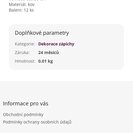
Materiál: kov
Balení: 12 ks
Doplňkové parametry
Kategorie
:
Dekorace zápichy
Záruka
:
24 měsíců
Hmotnost
:
0.01 kg
Z
á
p
a
Informace pro vás
t
Obchodní podmínky
í
Podmínky ochrany osobních údajů