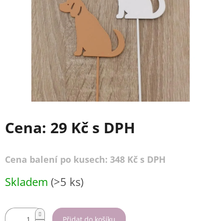
Cena:
29 Kč
s DPH
Cena balení po kusech: 348 Kč s DPH
Měrná
Skladem
(>5 ks)
cena:
Přidat do košíku