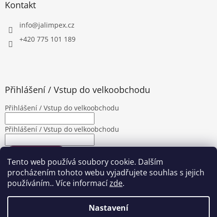
Kontakt
info
@
jalimpex.cz
+420 775 101 189
Přihlášení / Vstup do velkoobchodu
Přihlášení / Vstup do velkoobchodu
Přihlášení / Vstup do velkoobchodu
PŘIHLÁSIT SE
Tento web používá soubory cookie. Dalším
Nová registrace
Zapomenuté heslo
procházením tohoto webu vyjadřujete souhlas s jejich
používáním.. Více informací
zde
.
Nastavení
Vytvořil Shoptet
|
Upravila Shopea.cz