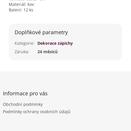
Materiál: kov
Balení: 12 ks
Doplňkové parametry
Kategorie
:
Dekorace zápichy
Záruka
:
24 měsíců
Z
á
p
a
Informace pro vás
t
Obchodní podmínky
í
Podmínky ochrany osobních údajů