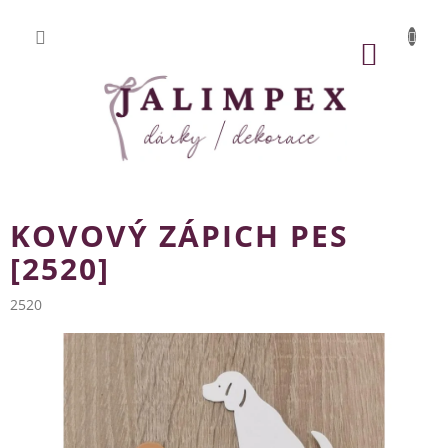
Přejít
na
obsah
NÁKUP
KOŠÍK
KOVOVÝ ZÁPICH PES
[2520]
2520