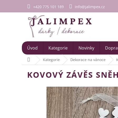
Přejít
+420 775 101 189
info@jalimpex.cz
na
obsah
Úvod
Kategorie
Novinky
Doprav
Domů
Kategorie
Dekorace na vánoce
K
KOVOVÝ ZÁVĚS SNĚH