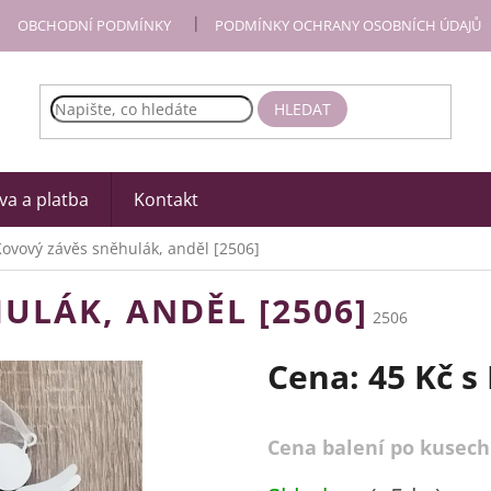
OBCHODNÍ PODMÍNKY
PODMÍNKY OCHRANY OSOBNÍCH ÚDAJŮ
HLEDAT
a a platba
Kontakt
ovový závěs sněhulák, anděl [2506]
ULÁK, ANDĚL [2506]
2506
Cena:
45 Kč
s
Cena balení po kusech
Měrná