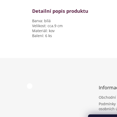
Detailní popis produktu
Barva: bílá
Velikost: cca.9 cm
Materiál: kov
Balení: 6 ks
Z
á
p
a
t
Informa
í
Obchodní
Podmínky 
osobních 