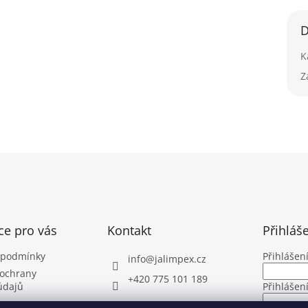
D
K
Z
ce pro vás
Kontakt
Přihláš
 podmínky
Přihlášen
info
@
jalimpex.cz
ochrany
+420 775 101 189
údajů
Přihlášen