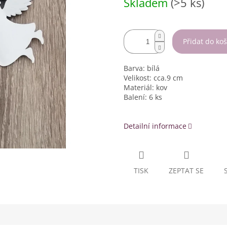
Skladem
(>5 ks)
cena:
Přidat do koš
Barva: bílá
Velikost: cca.9 cm
Materiál: kov
Balení: 6 ks
Detailní informace
TISK
ZEPTAT SE