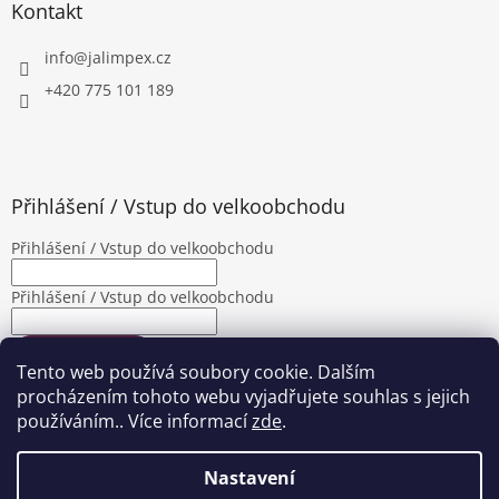
Kontakt
info
@
jalimpex.cz
+420 775 101 189
Přihlášení / Vstup do velkoobchodu
Přihlášení / Vstup do velkoobchodu
Přihlášení / Vstup do velkoobchodu
PŘIHLÁSIT SE
Tento web používá soubory cookie. Dalším
Nová registrace
Zapomenuté heslo
procházením tohoto webu vyjadřujete souhlas s jejich
používáním.. Více informací
zde
.
Nastavení
Vytvořil Shoptet
|
Upravila Shopea.cz