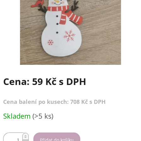
Cena:
59 Kč
s DPH
Cena balení po kusech: 708 Kč s DPH
Měrná
Skladem
(>5 ks)
cena:
Přidat do košíku