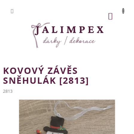
Přejít
na
obsah
NÁKUP
KOŠÍK
KOVOVÝ ZÁVĚS
SNĚHULÁK [2813]
2813