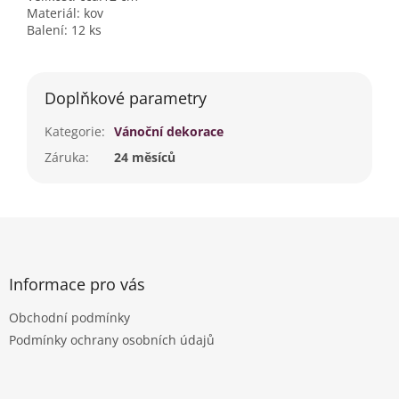
Materiál: kov
Balení: 12 ks
Doplňkové parametry
Kategorie
:
Vánoční dekorace
Záruka
:
24 měsíců
Z
á
p
a
Informace pro vás
t
Obchodní podmínky
í
Podmínky ochrany osobních údajů